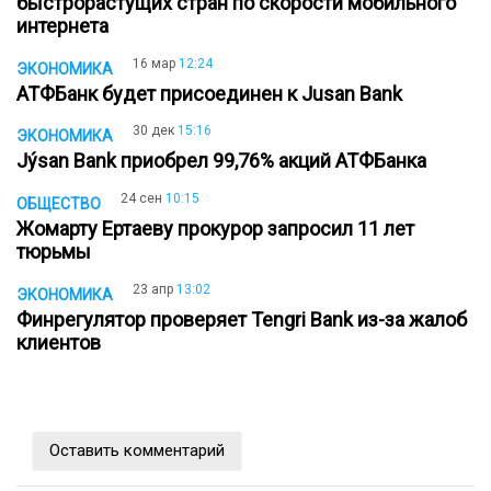
быстрорастущих стран по скорости мобильного
интернета
16 мар
12:24
ЭКОНОМИКА
АТФБанк будет присоединен к Jusan Bank
30 дек
15:16
ЭКОНОМИКА
Jýsan Bank приобрел 99,76% акций АТФБанка
24 сен
10:15
ОБЩЕСТВО
Жомарту Ертаеву прокурор запросил 11 лет
тюрьмы
23 апр
13:02
ЭКОНОМИКА
Финрегулятор проверяет Tengri Bank из-за жалоб
клиентов
Оставить комментарий