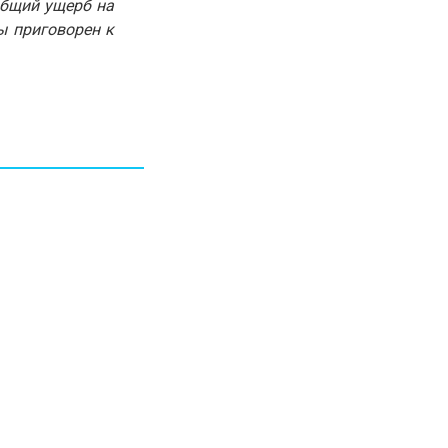
общий ущерб на
30.01.26
15:11
РЕГИОНЫ
ы приговорен к
Бектенов посетил Павлодарскую
область и проверил энергетическую
инфраструктуру региона
Все новости