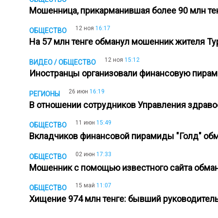
Мошенница, прикарманившая более 90 млн т
12 ноя
16:17
ОБЩЕСТВО
На 57 млн тенге обманул мошенник жителя Т
12 ноя
15:12
ВИДЕО / ОБЩЕСТВО
Иностранцы организовали финансовую пирам
26 июн
16:19
РЕГИОНЫ
В отношении сотрудников Управления здрав
11 июн
15:49
ОБЩЕСТВО
Вкладчиков финансовой пирамиды "Голд" обм
02 июн
17:33
ОБЩЕСТВО
Мошенник с помощью известного сайта обма
15 май
11:07
ОБЩЕСТВО
Хищение 974 млн тенге: бывший руководитель