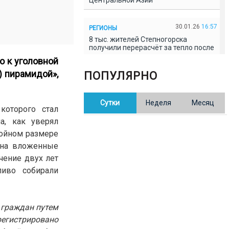
Центральной Азии
30.01.26
16:57
РЕГИОНЫ
8 тыс. жителей Степногорска
получили перерасчёт за тепло после
проверки прокуратуры
о к уголовной
) пирамидой»,
ПОПУЛЯРНО
30.01.26
16:35
ОБЩЕСТВО
В Казахстане готовят новую
Сутки
Неделя
Месяц
редакцию Конституции: меняется
которого стал
84% текста
а, как уверял
ойном размере
30.01.26
16:13
ОБЩЕСТВО
 на вложенные
Прокуроры в Павлодарской области
чение двух лет
выявили хищения и незаконное
использование спортобъектов
ливо собирали
30.01.26
15:31
РЕГИОНЫ
 граждан путем
Учительница из Актобе продавала
баллы ЕНТ по 7 тыс. тенге за балл
егистрировано