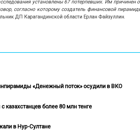
 расследования установлены 67 потерпевших. Им причинен 
иговор, согласно которому создатель финансовой пирамид
чальник ДП Карагандинской области Ерлан Файзуллин.
 финпирамиды «Денежный поток» осудили в ВКО
с казахстанцев более 80 млн тенге
жали в Нур-Султане