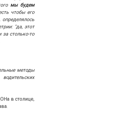
ого
мы будем
30.01.26
15:11
РЕГИОНЫ
 есть чтобы его
Бектенов посетил Павлодарскую
, определялось
область и проверил энергетическую
инфраструктуру региона
рии: "да, этот
 за столько-то
.
Все новости
тельные методы
 водительских
ОНа в столице,
ава.