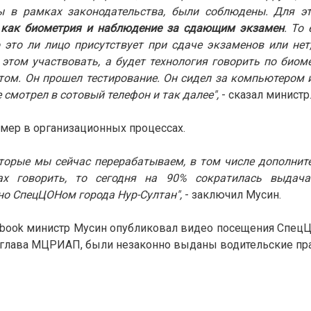
ы в рамках законодательства, были соблюдены. Для эт
е как биометрия и наблюдение за сдающим экзамен
. То
о это ли лицо присутствует при сдаче экзаменов или нет
 этом участвовать, а будет технология говорить по биомет
том. Он прошел тестирование. Он сидел за компьютером и
 смотрел в сотовый телефон и так далее",
- сказал министр
д мер в организационных процессах.
оторые мы сейчас перерабатываем, в том числе дополни
ах говорить, то сегодня на 90% сократилась выдача
но СпецЦОНом города Нур-Султан",
- заключил Мусин.
cebook министр Мусин опубликовал видео посещения СпецЦ
л глава МЦРИАП, были незаконно выданы водительские пр