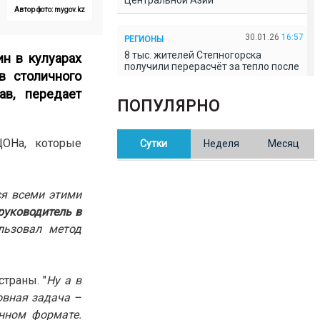
Центральной Азии
Автор фото: mygov.kz
30.01.26
16:57
РЕГИОНЫ
8 тыс. жителей Степногорска
н в кулуарах
получили перерасчёт за тепло после
в столичного
проверки прокуратуры
ав, передает
ПОПУЛЯРНО
30.01.26
16:35
ОБЩЕСТВО
В Казахстане готовят новую
ЦОНа, которые
Сутки
Неделя
Месяц
редакцию Конституции: меняется
84% текста
.
ся всеми этими
30.01.26
16:13
ОБЩЕСТВО
руководитель в
Прокуроры в Павлодарской области
выявили хищения и незаконное
ользовал метод
использование спортобъектов
30.01.26
15:31
РЕГИОНЫ
траны. "
Ну а в
Учительница из Актобе продавала
овная задача –
баллы ЕНТ по 7 тыс. тенге за балл
онном формате.