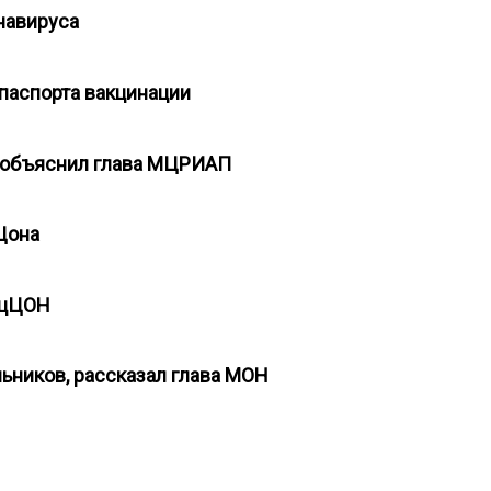
онавируса
 паспорта вакцинации
ы объяснил глава МЦРИАП
цЦона
пецЦОН
льников, рассказал глава МОН