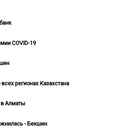
цбанк
демии COVID-19
екшин
 всех регионах Казахстана
м в Алматы
ожнилась - Бекшин