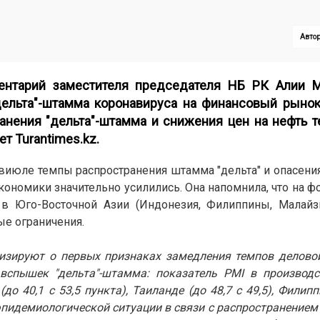
Автор
ентарий заместителя председателя НБ РК Алии 
дельта"-штамма коронавируса на финансовый рынок
ранения "дельта"-штамма и снижения цен на нефть т
ает
Turantimes.kz
.
виюле темпы распространения штамма "дельта" и опасения
ономики значительно усилились. Она напомнила, что на ф
 в Юго-Восточной Азии (Индонезия, Филиппины, Малайзи
е ограничения.
лизируют о первых признаках замедления темпов делово
 вспышек "дельта"-штамма: показатель PMI в производс
 40,1 с 53,5 пункта), Таиланде (до 48,7 с 49,5), Филипп
е эпидемиологической ситуации в связи с распространение