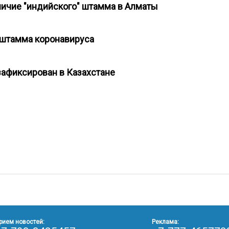
аличие "индийского" штамма в Алматы
" штамма коронавируса
зафиксирован в Казахстане
рием новостей:
Реклама: