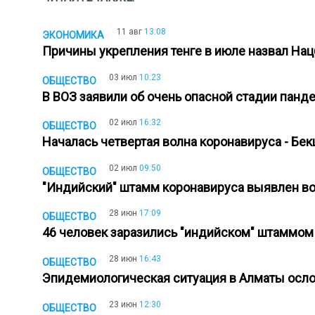
11 авг
13:08
ЭКОНОМИКА
Причины укрепления тенге в июле назвал На
03 июл
10:23
ОБЩЕСТВО
В ВОЗ заявили об очень опасной стадии пан
02 июл
16:32
ОБЩЕСТВО
Началась четвертая волна коронавируса - Б
02 июл
09:50
ОБЩЕСТВО
"Индийский" штамм коронавируса выявлен во
28 июн
17:09
ОБЩЕСТВО
46 человек заразились "индийском" штаммо
28 июн
16:43
ОБЩЕСТВО
Эпидемиологическая ситуация в Алматы осл
23 июн
12:30
ОБЩЕСТВО