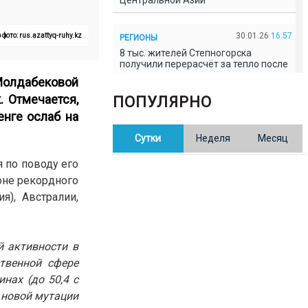
Центральной Азии
30.01.26
16:57
 фото: rus.azattyq-ruhy.kz
РЕГИОНЫ
8 тыс. жителей Степногорска
получили перерасчёт за тепло после
проверки прокуратуры
Молдабековой
. Отмечается,
ПОПУЛЯРНО
30.01.26
16:35
ОБЩЕСТВО
енге ослаб на
В Казахстане готовят новую
Сутки
Неделя
Месяц
редакцию Конституции: меняется
84% текста
 по поводу его
оне рекордного
30.01.26
16:13
ОБЩЕСТВО
я), Австралии,
Прокуроры в Павлодарской области
выявили хищения и незаконное
использование спортобъектов
й активности в
30.01.26
15:31
твенной сфере
РЕГИОНЫ
Учительница из Актобе продавала
инах (до 50,4 с
баллы ЕНТ по 7 тыс. тенге за балл
м новой мутации