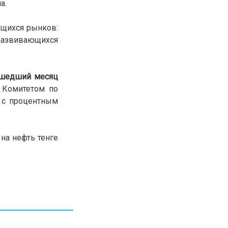
а.
30.01.26
15:11
РЕГИОНЫ
Бектенов посетил Павлодарскую
ющихся рынков:
область и проверил энергетическую
 развивающихся
инфраструктуру региона
Все новости
ошедший месяц
о Комитетом по
 с процентным
 на нефть тенге