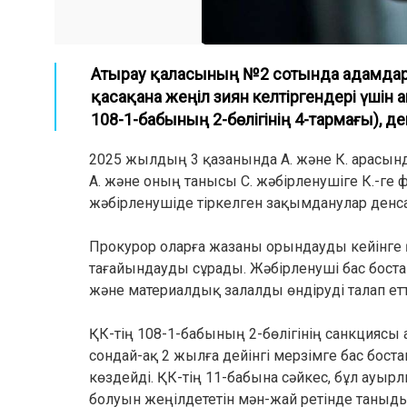
Атырау қаласының №2 сотында адамдар
қасақана жеңіл зиян келтіргендері үшін
108-1-бабының 2-бөлігінің 4-тармағы), де
2025 жылдың 3 қазанында А. және К. арасынд
А. және оның танысы С. жәбірленушіге К.-ге
жәбірленушіде тіркелген зақымданулар денса
Прокурор оларға жазаны орындауды кейінге
тағайындауды сұрады. Жәбірленуші бас бост
және материалдық залалды өндіруді талап ет
ҚК-тің 108-1-бабының 2-бөлігінің санкциясы
сондай-ақ 2 жылға дейінгі мерзімге бас бос
көздейді. ҚК-тің 11-бабына сәйкес, бұл ау
болуын жеңілдететін мән-жай ретінде таныд