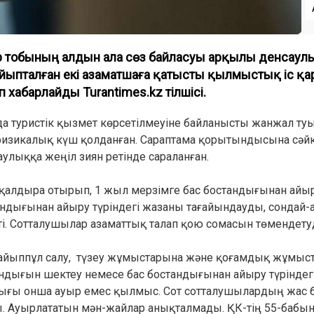
 тобының алдын ала сөз байласуы арқылы денсаул
 айыпталған екі азаматшаға қатысты қылмыстық іс қа
п хабарлайды Turantimes.kz тілшісі.
а туристік қызмет көрсетілмеуіне байланысты жанжал туы
 физикалық күш қолданған. Сараптама қорытындысына сәйк
улыққа жеңіл зиян ретінде сараланған.
 қалдыра отырып, 1 жыл мерзімге бас бостандығынан айы
андығынан айыру түріндегі жазаны тағайындауды, сондай
ті. Сотталушылар азаматтық талап қою сомасын төмендетуд
 айыппұл салу, түзеу жұмыстарына және қоғамдық жұмыста
тандығын шектеу немесе бас бостандығынан айыру түрінде
ырлығы онша ауыр емес қылмыс. Сот сотталушылардың жас
ы. Ауырлататын мән-жайлар анықталмады. ҚК-тің 55-бабын