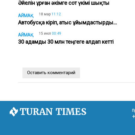
Әйелін ұрған әкімге сот үкімі шықты
18 мар
11:12
АЙМАҚ
Автобусқа кіріп, атыс ұйымдастырды...
15 июл
00:49
АЙМАҚ
30 адамды 30 млн теңгеге алдап кетті
Оставить комментарий
П