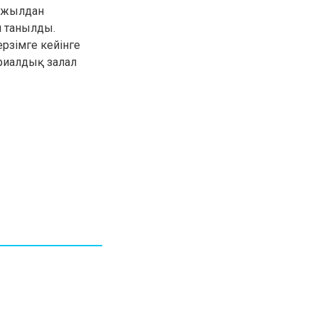
1 жылдан
30.01.26
15:11
РЕГИОНЫ
п танылды.
Бектенов посетил Павлодарскую
рзімге кейінге
область и проверил энергетическую
инфраструктуру региона
ериалдық залал
Все новости