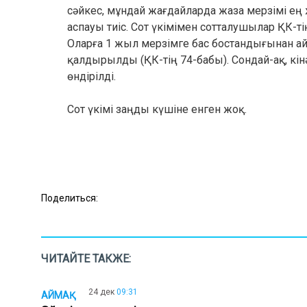
сәйкес, мұндай жағдайларда жаза мерзімі ең
аспауы тиіс. Сот үкімімен сотталушылар ҚК-т
Оларға 1 жыл мерзімге бас бостандығынан а
қалдырылды (ҚК-тің 74-бабы). Сондай-ақ, кі
өндірілді.
Сот үкімі заңды күшіне енген жоқ.
Поделиться:
ЧИТАЙТЕ ТАКЖЕ:
24 дек
09:31
АЙМАҚ