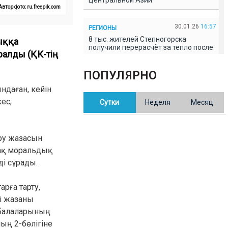
Центральной Азии
Автор фото: ru.freepik.com
30.01.26
16:57
РЕГИОНЫ
8 тыс. жителей Степногорска
ыққа
получили перерасчёт за тепло после
ралды (ҚК-тің
проверки прокуратуры
ПОПУЛЯРНО
30.01.26
16:35
ОБЩЕСТВО
ндаған, кейін
В Казахстане готовят новую
ес,
Сутки
Неделя
Месяц
редакцию Конституции: меняется
84% текста
ру жазасын
30.01.26
16:13
ОБЩЕСТВО
-ақ моральдық
Прокуроры в Павлодарской области
выявили хищения и незаконное
і сұрады.
использование спортобъектов
рға тарту,
30.01.26
15:31
РЕГИОНЫ
гі жазаны
Учительница из Актобе продавала
 балаларының
баллы ЕНТ по 7 тыс. тенге за балл
ың 2-бөлігіне