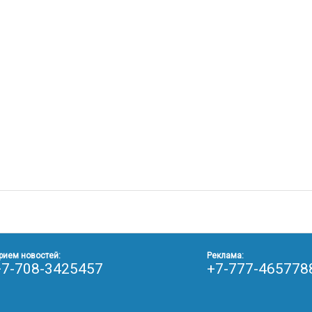
рием новостей:
Реклама:
+7-708-3425457
+7-777-465778