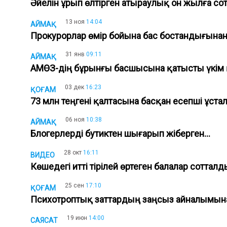
Әйелін ұрып өлтірген атыраулық он жылға с
13 ноя
14:04
АЙМАҚ
Прокурорлар өмір бойына бас бостандығын
31 янв
09:11
АЙМАҚ
АМӨЗ-дің бұрынғы басшысына қатысты үкім
03 дек
16:23
ҚОҒАМ
73 млн теңгені қалтасына басқан есепші ұст
06 ноя
10:38
АЙМАҚ
Блогерлерді бутиктен шығарып жіберген...
28 окт
16:11
ВИДЕО
Көшедегі итті тірілей өртеген балалар соттал
25 сен
17:10
ҚОҒАМ
Психотроптық заттардың заңсыз айналымын
19 июн
14:00
САЯСАТ