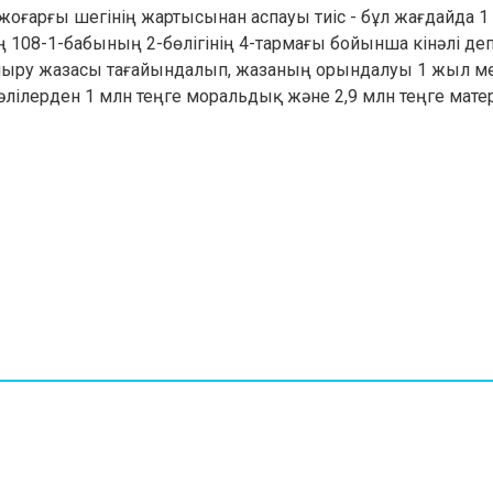
 жоғарғы шегінің жартысынан аспауы тиіс - бұл жағдайда 
ің 108-1-бабының 2-бөлігінің 4-тармағы бойынша кінәлі де
йыру жазасы тағайындалып, жазаның орындалуы 1 жыл ме
нәлілерден 1 млн теңге моральдық және 2,9 млн теңге мат