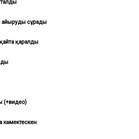
отталды
ан айыруды сұрады
 қайта қаралды
алды
ды (+видео)
а көмектескен