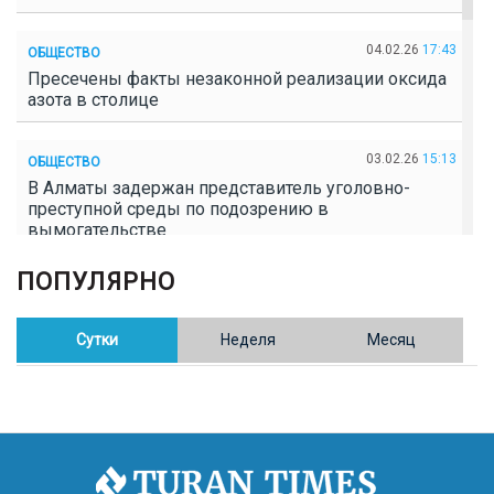
04.02.26
17:43
ОБЩЕСТВО
Пресечены факты незаконной реализации оксида
азота в столице
03.02.26
15:13
ОБЩЕСТВО
В Алматы задержан представитель уголовно-
преступной среды по подозрению в
вымогательстве
ПОПУЛЯРНО
02.02.26
16:41
ОБЩЕСТВО
Полицейские пресекли незаконное выращивание
конопли в Таразе
Сутки
Неделя
Месяц
30.01.26
17:30
ОБЩЕСТВО
Казахстан возглавил Договор о зоне, свободной от
ядерного оружия в Центральной Азии