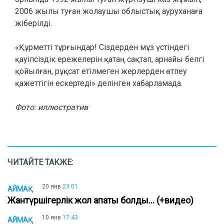
2006 жылы туған жолаушы облыстық ауруханаға
жіберілді.
«Құрметті тұрғындар! Сіздерден мұз үстіндегі
қауіпсіздік ережелерін қатаң сақтап, арнайы белгі
қойылған, рұқсат етілмеген жерлерден өтпеу
қажеттігін ескертеді» делінген хабарламада.
Фото: иллюстратив
ЧИТАЙТЕ ТАКЖЕ:
20 янв
23:01
АЙМАҚ
Жантүршігерлік жол апаты болды... (+видео)
10 янв
17:43
АЙМАҚ