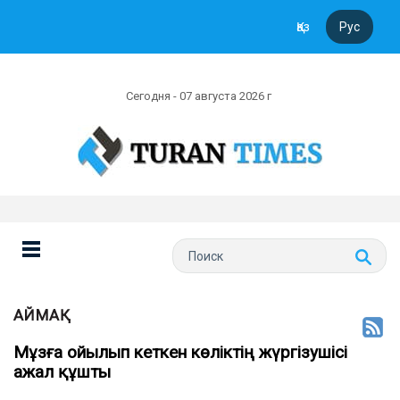
Қаз
Рус
Сегодня - 07 августа 2026 г
АЙМАҚ
Мұзға ойылып кеткен көліктің жүргізушісі
ажал құшты