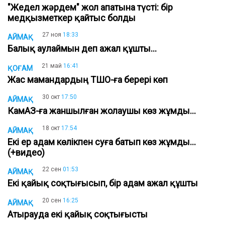
"Жедел жәрдем" жол апатына түсті: бір
медқызметкер қайтыс болды
27 ноя
18:33
АЙМАҚ
Балық аулаймын деп ажал құшты...
21 май
16:41
ҚОҒАМ
Жас мамандардың ТШО-ға берері көп
30 окт
17:50
АЙМАҚ
КамАЗ-ға жаншылған жолаушы көз жұмды...
18 окт
17:54
АЙМАҚ
Екі ер адам көлікпен суға батып көз жұмды...
(+видео)
22 сен
01:53
АЙМАҚ
Екі қайық соқтығысып, бір адам ажал құшты
20 сен
16:25
АЙМАҚ
Атырауда екі қайық соқтығысты