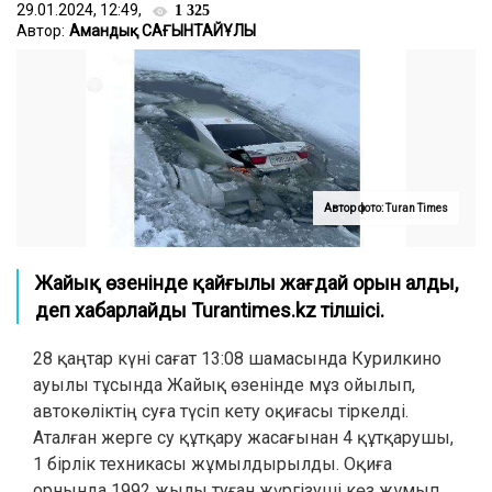
29.01.2024, 12:49,
1 325
Автор:
Амандық САҒЫНТАЙҰЛЫ
Автор фото: Turan Times
Жайық өзенінде қайғылы жағдай орын алды,
деп хабарлайды Turantimes.kz тілшісі.
28 қаңтар күні сағат 13:08 шамасында Курилкино
ауылы тұсында Жайық өзенінде мұз ойылып,
автокөліктің суға түсіп кету оқиғасы тіркелді.
Аталған жерге су құтқару жасағынан 4 құтқарушы,
1 бірлік техникасы жұмылдырылды. Оқиға
орнында 1992 жылы туған жүргізуші көз жұмып,