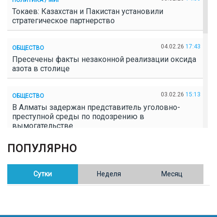
Токаев: Казахстан и Пакистан установили
стратегическое партнерство
04.02.26
17:43
ОБЩЕСТВО
Пресечены факты незаконной реализации оксида
азота в столице
03.02.26
15:13
ОБЩЕСТВО
В Алматы задержан представитель уголовно-
преступной среды по подозрению в
вымогательстве
ПОПУЛЯРНО
02.02.26
16:41
ОБЩЕСТВО
Полицейские пресекли незаконное выращивание
конопли в Таразе
Сутки
Неделя
Месяц
30.01.26
17:30
ОБЩЕСТВО
Казахстан возглавил Договор о зоне, свободной от