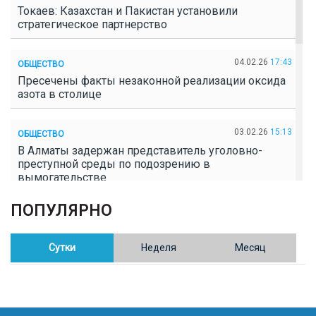
Токаев: Казахстан и Пакистан установили
стратегическое партнерство
04.02.26
17:43
ОБЩЕСТВО
Пресечены факты незаконной реализации оксида
азота в столице
03.02.26
15:13
ОБЩЕСТВО
В Алматы задержан представитель уголовно-
преступной среды по подозрению в
вымогательстве
ПОПУЛЯРНО
02.02.26
16:41
ОБЩЕСТВО
Полицейские пресекли незаконное выращивание
конопли в Таразе
Сутки
Неделя
Месяц
30.01.26
17:30
ОБЩЕСТВО
Казахстан возглавил Договор о зоне, свободной от