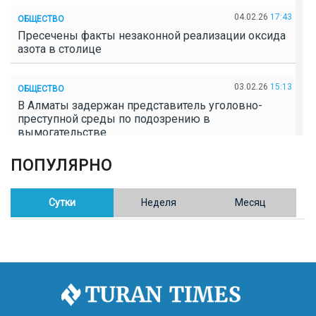
04.02.26
17:43
ОБЩЕСТВО
Пресечены факты незаконной реализации оксида
азота в столице
03.02.26
15:13
ОБЩЕСТВО
В Алматы задержан представитель уголовно-
преступной среды по подозрению в
вымогательстве
ПОПУЛЯРНО
02.02.26
16:41
ОБЩЕСТВО
Полицейские пресекли незаконное выращивание
конопли в Таразе
Сутки
Неделя
Месяц
30.01.26
17:30
ОБЩЕСТВО
Казахстан возглавил Договор о зоне, свободной от
ядерного оружия в Центральной Азии
30.01.26
16:57
РЕГИОНЫ