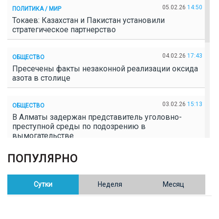
05.02.26
14:50
ПОЛИТИКА / МИР
Токаев: Казахстан и Пакистан установили
стратегическое партнерство
04.02.26
17:43
ОБЩЕСТВО
Пресечены факты незаконной реализации оксида
азота в столице
03.02.26
15:13
ОБЩЕСТВО
В Алматы задержан представитель уголовно-
преступной среды по подозрению в
вымогательстве
ПОПУЛЯРНО
02.02.26
16:41
ОБЩЕСТВО
Полицейские пресекли незаконное выращивание
конопли в Таразе
Сутки
Неделя
Месяц
30.01.26
17:30
ОБЩЕСТВО