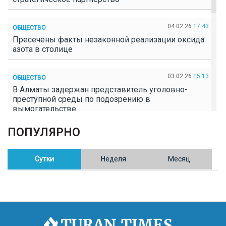
04.02.26
17:43
ОБЩЕСТВО
Пресечены факты незаконной реализации оксида
азота в столице
03.02.26
15:13
ОБЩЕСТВО
В Алматы задержан представитель уголовно-
преступной среды по подозрению в
вымогательстве
ПОПУЛЯРНО
02.02.26
16:41
ОБЩЕСТВО
Полицейские пресекли незаконное выращивание
конопли в Таразе
Сутки
Неделя
Месяц
30.01.26
17:30
ОБЩЕСТВО
Казахстан возглавил Договор о зоне, свободной от
ядерного оружия в Центральной Азии