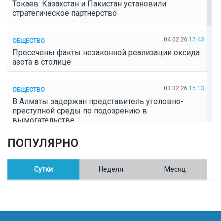
Токаев: Казахстан и Пакистан установили
стратегическое партнерство
04.02.26
17:43
ОБЩЕСТВО
Пресечены факты незаконной реализации оксида
азота в столице
03.02.26
15:13
ОБЩЕСТВО
В Алматы задержан представитель уголовно-
преступной среды по подозрению в
вымогательстве
ПОПУЛЯРНО
02.02.26
16:41
ОБЩЕСТВО
Полицейские пресекли незаконное выращивание
конопли в Таразе
Сутки
Неделя
Месяц
30.01.26
17:30
ОБЩЕСТВО
Казахстан возглавил Договор о зоне, свободной от
ядерного оружия в Центральной Азии