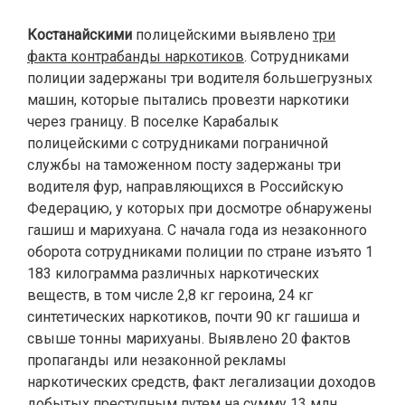
Костанайскими
полицейскими выявлено
три
факта контрабанды наркотиков
. Сотрудниками
полиции задержаны три водителя большегрузных
машин, которые пытались провезти наркотики
через границу. В поселке Карабалык
полицейскими с сотрудниками пограничной
службы на таможенном посту задержаны три
водителя фур, направляющихся в Российскую
Федерацию, у которых при досмотре обнаружены
гашиш и марихуана. С начала года из незаконного
оборота сотрудниками полиции по стране изъято 1
183 килограмма различных наркотических
веществ, в том числе 2,8 кг героина, 24 кг
синтетических наркотиков, почти 90 кг гашиша и
свыше тонны марихуаны. Выявлено 20 фактов
пропаганды или незаконной рекламы
наркотических средств, факт легализации доходов
добытых преступным путем на сумму 13 млн