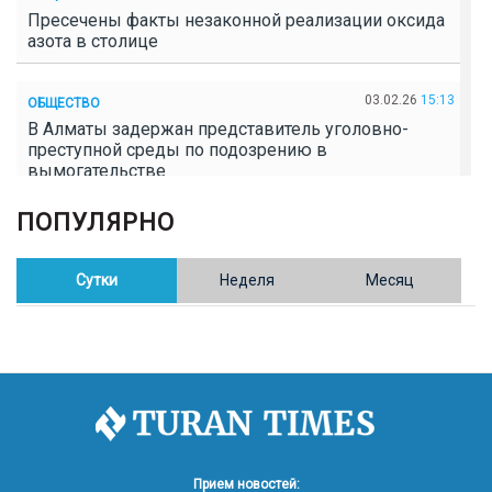
Пресечены факты незаконной реализации оксида
азота в столице
03.02.26
15:13
ОБЩЕСТВО
В Алматы задержан представитель уголовно-
преступной среды по подозрению в
вымогательстве
ПОПУЛЯРНО
02.02.26
16:41
ОБЩЕСТВО
Полицейские пресекли незаконное выращивание
конопли в Таразе
Сутки
Неделя
Месяц
30.01.26
17:30
ОБЩЕСТВО
Казахстан возглавил Договор о зоне, свободной от
ядерного оружия в Центральной Азии
30.01.26
16:57
РЕГИОНЫ
8 тыс. жителей Степногорска получили перерасчёт
Прием новостей: