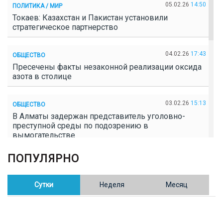
05.02.26
14:50
ПОЛИТИКА / МИР
Токаев: Казахстан и Пакистан установили
стратегическое партнерство
04.02.26
17:43
ОБЩЕСТВО
Пресечены факты незаконной реализации оксида
азота в столице
03.02.26
15:13
ОБЩЕСТВО
В Алматы задержан представитель уголовно-
преступной среды по подозрению в
вымогательстве
ПОПУЛЯРНО
02.02.26
16:41
ОБЩЕСТВО
Полицейские пресекли незаконное выращивание
конопли в Таразе
Сутки
Неделя
Месяц
30.01.26
17:30
ОБЩЕСТВО