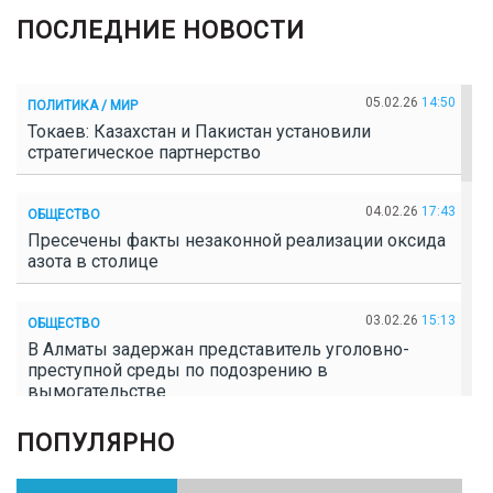
ПОСЛЕДНИЕ НОВОСТИ
05.02.26
14:50
ПОЛИТИКА / МИР
Токаев: Казахстан и Пакистан установили
стратегическое партнерство
04.02.26
17:43
ОБЩЕСТВО
Пресечены факты незаконной реализации оксида
азота в столице
03.02.26
15:13
ОБЩЕСТВО
В Алматы задержан представитель уголовно-
преступной среды по подозрению в
вымогательстве
ПОПУЛЯРНО
02.02.26
16:41
ОБЩЕСТВО
Полицейские пресекли незаконное выращивание