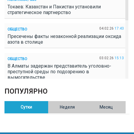
Токаев: Казахстан и Пакистан установили
стратегическое партнерство
04.02.26
17:43
ОБЩЕСТВО
Пресечены факты незаконной реализации оксида
азота в столице
03.02.26
15:13
ОБЩЕСТВО
В Алматы задержан представитель уголовно-
преступной среды по подозрению в
вымогательстве
ПОПУЛЯРНО
02.02.26
16:41
ОБЩЕСТВО
Полицейские пресекли незаконное выращивание
конопли в Таразе
Сутки
Неделя
Месяц
30.01.26
17:30
ОБЩЕСТВО
Казахстан возглавил Договор о зоне, свободной от