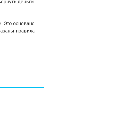
ернуть деньги,
30.01.26
15:11
РЕГИОНЫ
Бектенов посетил Павлодарскую
область и проверил энергетическую
. Это основано
инфраструктуру региона
казаны правила
Все новости