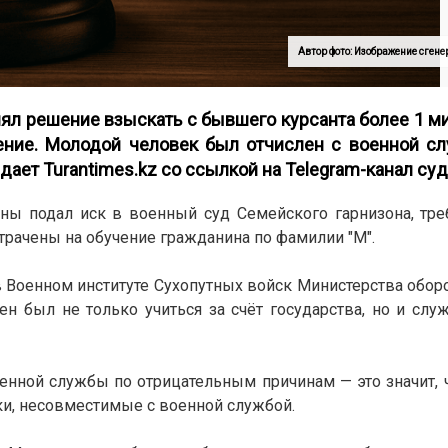
Автор фото: Изображение сген
ял решение взыскать с бывшего курсанта более 1 ми
чение. Молодой человек был отчислен с военной с
дает Turantimes.kz со ссылкой на Telegram-канал
суд
ны подал иск в военный суд Семейского гарнизона, тре
трачены на обучение гражданина по фамилии "М".
в Военном институте Сухопутных войск Министерства обор
ен был не только учиться за счёт государства, но и слу
оенной службы по отрицательным причинам — это значит, 
ки, несовместимые с военной службой.