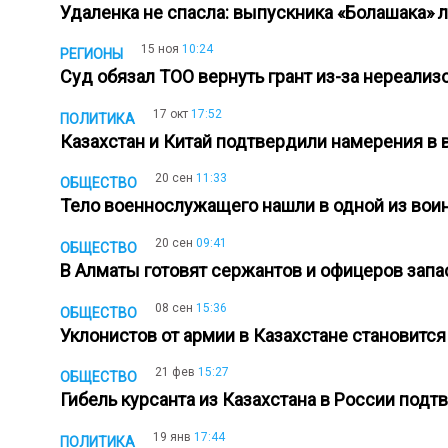
Удаленка не спасла: выпускника «Болашака»
15 ноя
10:24
РЕГИОНЫ
Суд обязал ТОО вернуть грант из-за нереали
17 окт
17:52
ПОЛИТИКА
Казахстан и Китай подтвердили намерения в
20 сен
11:33
ОБЩЕСТВО
Тело военнослужащего нашли в одной из вои
20 сен
09:41
ОБЩЕСТВО
В Алматы готовят сержантов и офицеров зап
08 сен
15:36
ОБЩЕСТВО
Уклонистов от армии в Казахстане становит
21 фев
15:27
ОБЩЕСТВО
Гибель курсанта из Казахстана в России под
19 янв
17:44
ПОЛИТИКА