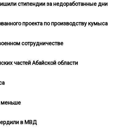
 лишили стипендии за недоработанные дни
зованного проекта по производству кумыса
 военном сотрудничестве
нских частей Абайской области
аса
ся меньше
твердили в МВД