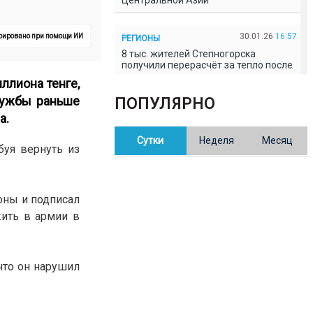
Центральной Азии
30.01.26
16:57
ерировано при помощи ИИ
РЕГИОНЫ
8 тыс. жителей Степногорска
получили перерасчёт за тепло после
проверки прокуратуры
ллиона тенге,
лужбы раньше
ПОПУЛЯРНО
30.01.26
16:35
ОБЩЕСТВО
а
.
В Казахстане готовят новую
Сутки
Неделя
Месяц
редакцию Конституции: меняется
буя вернуть из
84% текста
30.01.26
16:13
ОБЩЕСТВО
оны и подписал
Прокуроры в Павлодарской области
жить в армии в
выявили хищения и незаконное
использование спортобъектов
что он нарушил
30.01.26
15:31
РЕГИОНЫ
Учительница из Актобе продавала
баллы ЕНТ по 7 тыс. тенге за балл