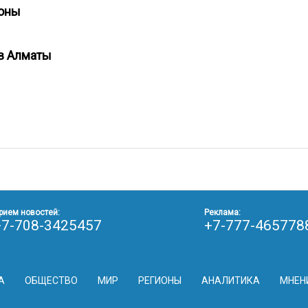
роны
 в Алматы
рием новостей:
Реклама:
+7-708-3425457
+7-777-465778
А
ОБЩЕСТВО
МИР
РЕГИОНЫ
АНАЛИТИКА
МНЕН