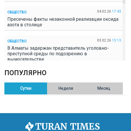
04.02.26
17:43
ОБЩЕСТВО
Пресечены факты незаконной реализации оксида
азота в столице
03.02.26
15:13
ОБЩЕСТВО
В Алматы задержан представитель уголовно-
преступной среды по подозрению в
вымогательстве
ПОПУЛЯРНО
02.02.26
16:41
ОБЩЕСТВО
Полицейские пресекли незаконное выращивание
конопли в Таразе
Сутки
Неделя
Месяц
30.01.26
17:30
ОБЩЕСТВО
Казахстан возглавил Договор о зоне, свободной от
ядерного оружия в Центральной Азии