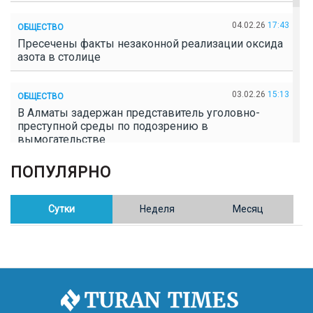
04.02.26
17:43
ОБЩЕСТВО
Пресечены факты незаконной реализации оксида
азота в столице
03.02.26
15:13
ОБЩЕСТВО
В Алматы задержан представитель уголовно-
преступной среды по подозрению в
вымогательстве
ПОПУЛЯРНО
02.02.26
16:41
ОБЩЕСТВО
Полицейские пресекли незаконное выращивание
конопли в Таразе
Сутки
Неделя
Месяц
30.01.26
17:30
ОБЩЕСТВО
Казахстан возглавил Договор о зоне, свободной от
ядерного оружия в Центральной Азии