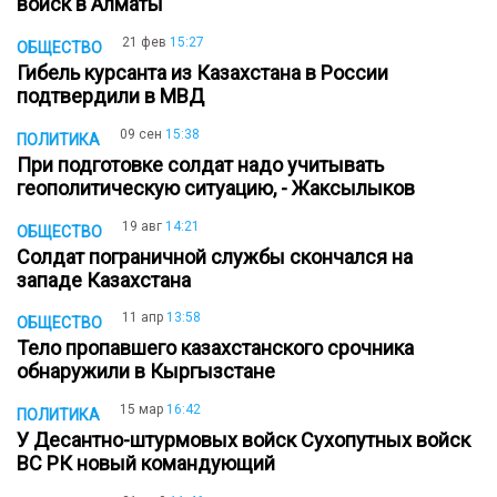
войск в Алматы
21 фев
15:27
ОБЩЕСТВО
Гибель курсанта из Казахстана в России
подтвердили в МВД
09 сен
15:38
ПОЛИТИКА
При подготовке солдат надо учитывать
геополитическую ситуацию, - Жаксылыков
19 авг
14:21
ОБЩЕСТВО
Солдат пограничной службы скончался на
западе Казахстана
11 апр
13:58
ОБЩЕСТВО
Тело пропавшего казахстанского срочника
обнаружили в Кыргызстане
15 мар
16:42
ПОЛИТИКА
У Десантно-штурмовых войск Сухопутных войск
ВС РК новый командующий