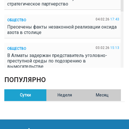
стратегическое партнерство
04.02.26
17:43
ОБЩЕСТВО
Пресечены факты незаконной реализации оксида
азота в столице
03.02.26
15:13
ОБЩЕСТВО
В Алматы задержан представитель уголовно-
преступной среды по подозрению в
вымогательстве
ПОПУЛЯРНО
02.02.26
16:41
ОБЩЕСТВО
Полицейские пресекли незаконное выращивание
конопли в Таразе
Сутки
Неделя
Месяц
30.01.26
17:30
ОБЩЕСТВО
Казахстан возглавил Договор о зоне, свободной от
ядерного оружия в Центральной Азии