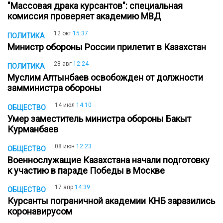
"Массовая драка курсантов": специальная
комиссия проверяет академию МВД
12 окт
15:37
ПОЛИТИКА
Министр обороны России прилетит в Казахстан
28 авг
12:24
ПОЛИТИКА
Муслим Алтынбаев освобожден от должности
замминистра обороны
14 июл
14:10
ОБЩЕСТВО
Умер заместитель министра обороны Бакыт
Курманбаев
08 июн
12:23
ОБЩЕСТВО
Военнослужащие Казахстана начали подготовку
к участию в параде Победы в Москве
17 апр
14:39
ОБЩЕСТВО
Курсанты пограничной академии КНБ заразились
коронавирусом