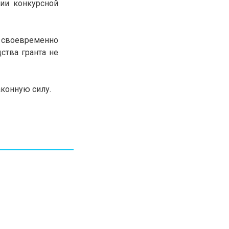
нии конкурсной
30.01.26
15:11
РЕГИОНЫ
Бектенов посетил Павлодарскую
область и проверил энергетическую
и своевременно
инфраструктуру региона
ства гранта не
Все новости
аконную силу.