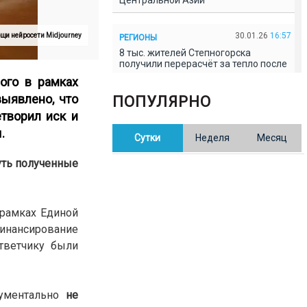
Центральной Азии
30.01.26
16:57
щи нейросети Midjourney
РЕГИОНЫ
8 тыс. жителей Степногорска
получили перерасчёт за тепло после
проверки прокуратуры
ого в рамках
выявлено, что
ПОПУЛЯРНО
30.01.26
16:35
ОБЩЕСТВО
етворил иск и
В Казахстане готовят новую
ы
.
Сутки
Неделя
Месяц
редакцию Конституции: меняется
84% текста
уть полученные
30.01.26
16:13
ОБЩЕСТВО
Прокуроры в Павлодарской области
 рамках Единой
выявили хищения и незаконное
использование спортобъектов
инансирование
тветчику были
30.01.26
15:31
РЕГИОНЫ
Учительница из Актобе продавала
баллы ЕНТ по 7 тыс. тенге за балл
кументально
не