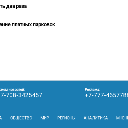
ть два раза
ение платных парковок
рием новостей:
Реклама:
+7-708-3425457
+7-777-465778
А
ОБЩЕСТВО
МИР
РЕГИОНЫ
АНАЛИТИКА
МНЕН