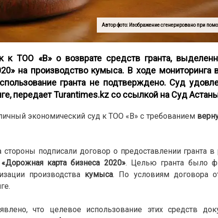
Автор фото: Изображение сгенерировано при помо
к к ТОО «B» о возврате средств гранта, выделенн
20» на производство кумыса. В ходе мониторинга 
использование гранта не подтверждено. Суд удовл
нге,
передает Turantimes.kz со ссылкой на
Суд Астан
оличный экономический суд к ТОО «B» с требованием
верн
а стороны подписали договор о предоставлении гранта в
а
«Дорожная карта бизнеса 2020»
. Целью гранта было ф
низации производства
кумыса
. По условиям договора о
ге.
явлено, что целевое использование этих средств до