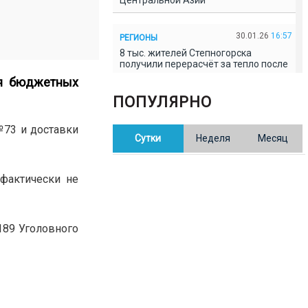
Центральной Азии
30.01.26
16:57
РЕГИОНЫ
8 тыс. жителей Степногорска
получили перерасчёт за тепло после
проверки прокуратуры
ия бюджетных
ПОПУЛЯРНО
30.01.26
16:35
ОБЩЕСТВО
В Казахстане готовят новую
73 и доставки
Сутки
Неделя
Месяц
редакцию Конституции: меняется
84% текста
фактически не
30.01.26
16:13
ОБЩЕСТВО
Прокуроры в Павлодарской области
выявили хищения и незаконное
использование спортобъектов
189 Уголовного
30.01.26
15:31
РЕГИОНЫ
Учительница из Актобе продавала
баллы ЕНТ по 7 тыс. тенге за балл