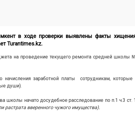
ымкент в ходе проверки выявлены факты хищен
ет Turantimes.kz.
ета на проведение текущего ремонта средней школы №
 начисления заработной платы сотрудникам, которые 
ые души).
а школы начато досудебное расследование по п.1 ч.3 ст. 
ли растрата вверенного чужого имущества).