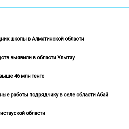
удник школы в Алматинской области
дств выявили в области Ұлытау
свыше 46 млн тенге
нные работы подрядчику в селе области Абай
нгистауской области