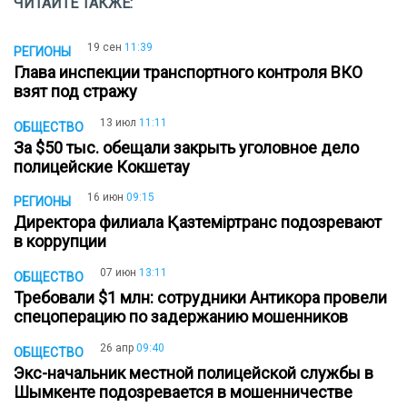
ЧИТАЙТЕ ТАКЖЕ:
19 сен
11:39
РЕГИОНЫ
Глава инспекции транспортного контроля ВКО
взят под стражу
13 июл
11:11
ОБЩЕСТВО
За $50 тыс. обещали закрыть уголовное дело
полицейские Кокшетау
16 июн
09:15
РЕГИОНЫ
Директора филиала Қазтеміртранс подозревают
в коррупции
07 июн
13:11
ОБЩЕСТВО
Требовали $1 млн: сотрудники Антикора провели
спецоперацию по задержанию мошенников
26 апр
09:40
ОБЩЕСТВО
Экс-начальник местной полицейской службы в
Шымкенте подозревается в мошенничестве