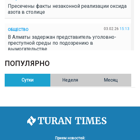
Пресечены факты незаконной реализации оксида
азота в столице
03.02.26
15:13
ОБЩЕСТВО
В Алматы задержан представитель уголовно-
преступной среды по подозрению в
вымогательстве
ПОПУЛЯРНО
02.02.26
16:41
ОБЩЕСТВО
Полицейские пресекли незаконное выращивание
конопли в Таразе
Сутки
Неделя
Месяц
30.01.26
17:30
ОБЩЕСТВО
Казахстан возглавил Договор о зоне, свободной от
ядерного оружия в Центральной Азии
30.01.26
16:57
РЕГИОНЫ
8 тыс. жителей Степногорска получили перерасчёт
Прием новостей: