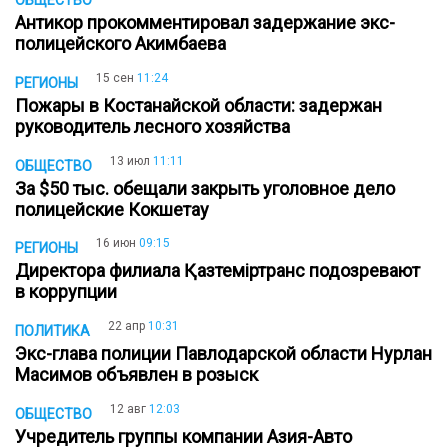
ОБЩЕСТВО
Антикор прокомментировал задержание экс-
полицейского Акимбаева
15 сен
11:24
РЕГИОНЫ
Пожары в Костанайской области: задержан
руководитель лесного хозяйства
13 июл
11:11
ОБЩЕСТВО
За $50 тыс. обещали закрыть уголовное дело
полицейские Кокшетау
16 июн
09:15
РЕГИОНЫ
Директора филиала Қазтеміртранс подозревают
в коррупции
22 апр
10:31
ПОЛИТИКА
Экс-глава полиции Павлодарской области Нурлан
Масимов объявлен в розыск
12 авг
12:03
ОБЩЕСТВО
Учредитель группы компании Азия-Авто