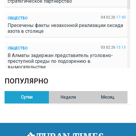
стратегическое партнерство
04.02.26
17:43
ОБЩЕСТВО
Пресечены факты незаконной реализации оксида
азота в столице
03.02.26
15:13
ОБЩЕСТВО
В Алматы задержан представитель уголовно-
преступной среды по подозрению в
вымогательстве
ПОПУЛЯРНО
02.02.26
16:41
ОБЩЕСТВО
Полицейские пресекли незаконное выращивание
конопли в Таразе
Сутки
Неделя
Месяц
30.01.26
17:30
ОБЩЕСТВО
Казахстан возглавил Договор о зоне, свободной от
ядерного оружия в Центральной Азии