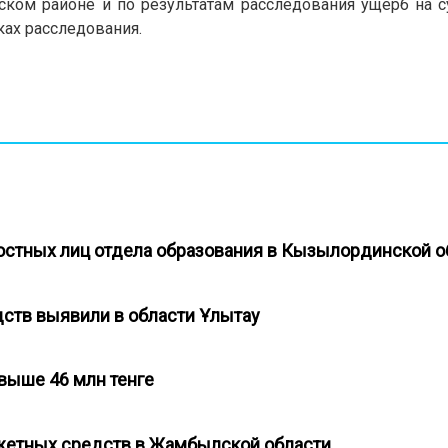
ком районе и по результатам расследования ущерб на 
ках расследования.
остных лиц отдела образования в Кызылординской 
дств выявили в области Ұлытау
свыше 46 млн тенге
жетных средств в Жамбылской области