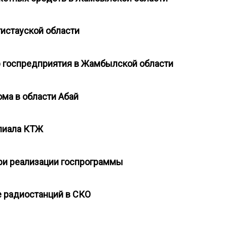
нгистауской области
р госпредприятия в Жамбылской области
дома в области Абай
илиала КТЖ
 при реализации госпрограммы
пе радиостанций в СКО