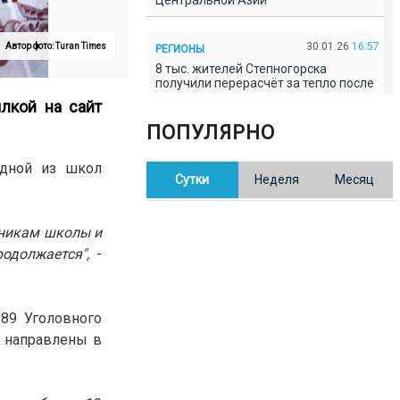
Центральной Азии
30.01.26
16:57
Автор фото: Turan Times
РЕГИОНЫ
8 тыс. жителей Степногорска
получили перерасчёт за тепло после
проверки прокуратуры
лкой на
сайт
ПОПУЛЯРНО
30.01.26
16:35
ОБЩЕСТВО
В Казахстане готовят новую
одной из школ
Сутки
Неделя
Месяц
редакцию Конституции: меняется
84% текста
тникам школы и
30.01.26
16:13
ОБЩЕСТВО
одолжается",
-
Прокуроры в Павлодарской области
выявили хищения и незаконное
использование спортобъектов
189 Уголовного
ы направлены в
30.01.26
15:31
РЕГИОНЫ
Учительница из Актобе продавала
баллы ЕНТ по 7 тыс. тенге за балл