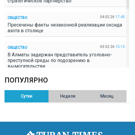
стратегическое партнерство
04.02.26
17:43
ОБЩЕСТВО
Пресечены факты незаконной реализации оксида
азота в столице
03.02.26
15:13
ОБЩЕСТВО
В Алматы задержан представитель уголовно-
преступной среды по подозрению в
вымогательстве
ПОПУЛЯРНО
02.02.26
16:41
ОБЩЕСТВО
Полицейские пресекли незаконное выращивание
конопли в Таразе
Сутки
Неделя
Месяц
30.01.26
17:30
ОБЩЕСТВО
Казахстан возглавил Договор о зоне, свободной от
ядерного оружия в Центральной Азии