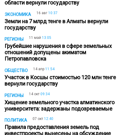
области вернули государству
16 авг
10:37
ЭКОНОМИКА
Земли на 7 млрд тенге в Алматы вернули
государству
11 май
13:05
РЕГИОНЫ
Грубейшие нарушения в сфере земельных
отношений допущены акиматом
Петропавловска
14 апр
11:54
ОБЩЕСТВО
Участок в Косшы стоимостью 120 млн тенге
вернули государству
14 окт
09:34
РЕГИОНЫ
Хищение земельного участка алматинского
университета: задержаны подозреваемые
07 окт
12:40
ПОЛИТИКА
Правила предоставления земель под
инвестпроекты вынесены на обсуждение