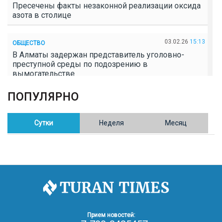
Пресечены факты незаконной реализации оксида
азота в столице
03.02.26
15:13
ОБЩЕСТВО
В Алматы задержан представитель уголовно-
преступной среды по подозрению в
вымогательстве
ПОПУЛЯРНО
02.02.26
16:41
ОБЩЕСТВО
Полицейские пресекли незаконное выращивание
конопли в Таразе
Сутки
Неделя
Месяц
30.01.26
17:30
ОБЩЕСТВО
Казахстан возглавил Договор о зоне, свободной от
ядерного оружия в Центральной Азии
30.01.26
16:57
РЕГИОНЫ
8 тыс. жителей Степногорска получили перерасчёт
Прием новостей:
за тепло после проверки прокуратуры