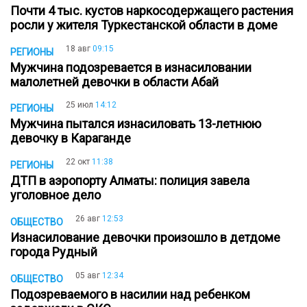
Почти 4 тыс. кустов наркосодержащего растения
росли у жителя Туркестанской области в доме
18 авг
09:15
РЕГИОНЫ
Мужчина подозревается в изнасиловании
малолетней девочки в области Абай
25 июл
14:12
РЕГИОНЫ
Мужчина пытался изнасиловать 13-летнюю
девочку в Караганде
22 окт
11:38
РЕГИОНЫ
ДТП в аэропорту Алматы: полиция завела
уголовное дело
26 авг
12:53
ОБЩЕСТВО
Изнасилование девочки произошло в детдоме
города Рудный
05 авг
12:34
ОБЩЕСТВО
Подозреваемого в насилии над ребенком