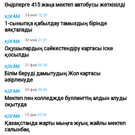
Өңірлерге 415 жаңа мектеп автобусы жеткізілді
24 июл
15:26
ҚОҒАМ
1-сыныпқа қабылдау тамыздың бірінде
аяқталады
30 май
21:21
ҚОҒАМ
Оқушылардың сәйкестендіру картаcы іске
қосылды
21 фев
00:35
ҚОҒАМ
Білім беруді дамытудың Жол картасы
әзірленуде
09 фев
00:06
ҚОҒАМ
Мектеп пен колледжде буллингтің алдын алуды
оқытуда
15 дек
03:26
ҚОҒАМ
Қазақстанда жарты мыңға жуық жайлы мектеп
салынбақ