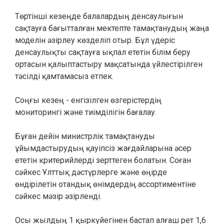
Төртінші кезеңде балалардың денсаулығын
сақтауға бағытталған мектепте тамақтанудың жаңа
моделін әзірлеу көзделіп отыр. Бұл үдеріс
денсаулықты сақтауға ықпал ететін білім беру
ортасын қалыптастыру мақсатында үйлестірілген
тәсілді қамтамасыз етпек.
Соңғы кезең - енгізілген өзгерістердің
мониторингі және тиімділігін бағалау.
Бұған дейін министрлік тамақтануды
ұйымдастырудың қауіпсіз жағдайларына әсер
ететін критерийлерді зерттеген болатын. Соған
сәйкес Ұлттық дәстүрлерге және өңірде
өндірілетін отандық өнімдердің ассортиментіне
сәйкес мәзір әзірленді.
Осы жылдың 1 қыркүйегінен бастап алғаш рет 1,6