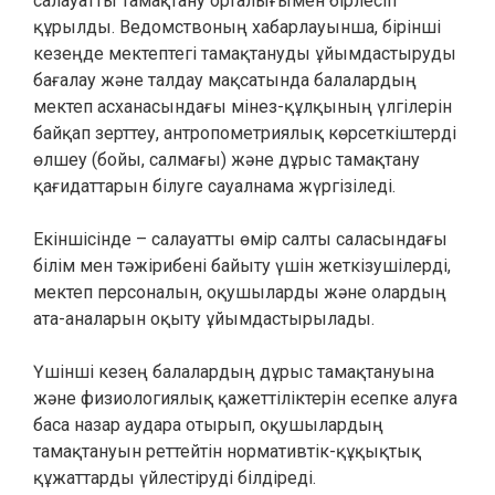
салауатты тамақтану орталығымен бірлесіп
құрылды. Ведомствоның хабарлауынша, бірінші
кезеңде мектептегі тамақтануды ұйымдастыруды
бағалау және талдау мақсатында балалардың
мектеп асханасындағы мінез-құлқының үлгілерін
байқап зерттеу, антропометриялық көрсеткіштерді
өлшеу (бойы, салмағы) және дұрыс тамақтану
қағидаттарын білуге сауалнама жүргізіледі.
Екіншісінде – салауатты өмір салты саласындағы
білім мен тәжірибені байыту үшін жеткізушілерді,
мектеп персоналын, оқушыларды және олардың
ата-аналарын оқыту ұйымдастырылады.
Үшінші кезең балалардың дұрыс тамақтануына
және физиологиялық қажеттіліктерін есепке алуға
баса назар аудара отырып, оқушылардың
тамақтануын реттейтін нормативтік-құқықтық
құжаттарды үйлестіруді білдіреді.