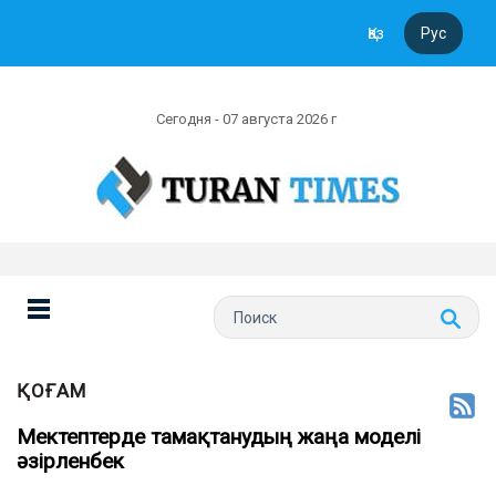
Қаз
Рус
Сегодня - 07 августа 2026 г
ҚОҒАМ
Мектептерде тамақтанудың жаңа моделі
әзірленбек