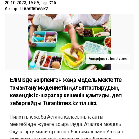
20.10.2023, 15:59,
720
Автор:
Тurantimes.kz
Автор фото: ru.freepik.com
Елімізде әзірленген жаңа модель мектепте
тамақтану мәдениетін қалыптастырудың
кезеңдік іс-шаралар кешенін қамтиды, деп
хабарлайды Turantimes.kz тілшісі.
Пилоттық жоба Астана қаласының алты
мектебінде жүзеге асырылуда. Аталған модель
Оқу-ағарту министрлігінің бастамасымен Ұлттық