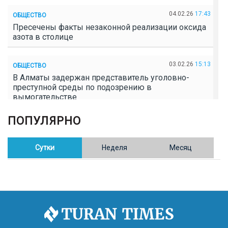
04.02.26
17:43
ОБЩЕСТВО
Пресечены факты незаконной реализации оксида
азота в столице
03.02.26
15:13
ОБЩЕСТВО
В Алматы задержан представитель уголовно-
преступной среды по подозрению в
вымогательстве
ПОПУЛЯРНО
02.02.26
16:41
ОБЩЕСТВО
Полицейские пресекли незаконное выращивание
конопли в Таразе
Сутки
Неделя
Месяц
30.01.26
17:30
ОБЩЕСТВО
Казахстан возглавил Договор о зоне, свободной от
ядерного оружия в Центральной Азии
30.01.26
16:57
РЕГИОНЫ