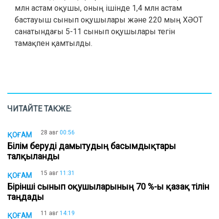
млн астам оқушы, оның ішінде 1,4 млн астам
бастауыш сынып оқушылары және 220 мың ХӘОТ
санатындағы 5-11 сынып оқушылары тегін
тамақпен қамтылды.
ЧИТАЙТЕ ТАКЖЕ:
28 авг
00:56
ҚОҒАМ
Білім беруді дамытудың басымдықтары
талқыланды
15 авг
11:31
ҚОҒАМ
Бірінші сынып оқушыларының 70 %-ы қазақ тілін
таңдады
11 авг
14:19
ҚОҒАМ