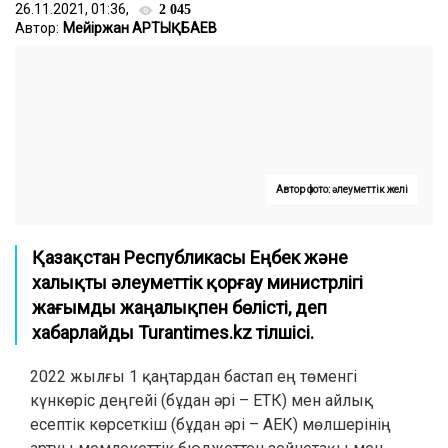
26.11.2021, 01:36,
2 045
Автор:
Мейіржан АРТЫҚБАЕВ
Автор фото: әлеуметтік желі
Қазақстан Республикасы Еңбек және
халықты әлеуметтік қорғау министрлігі
жағымды жаңалықпен бөлісті
,
деп
хабарлайды Turantimes.kz тілшісі.
2022 жылғы 1 қаңтардан бастап ең төменгі
күнкөріс деңгейі (бұдан әрі – ЕТК) мен айлық
есептік көрсеткіш (бұдан әрі – АЕК) мөлшерінің