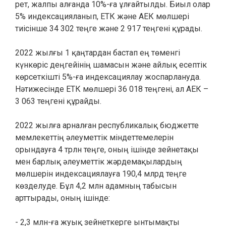
рет, жалпы алғанда 10%-ға ұлғайтылды. Биыл олар
5% индексацияланып, ЕТК және АЕК мөлшері
тиісінше 34 302 теңге және 2 917 теңгені құрады.
2022 жылғы 1 қаңтардан бастап ең төменгі
күнкөріс деңгейінің шамасын және айлық есептік
көрсеткішті 5%-ға индексациялау жоспарлануда.
Нәтижесінде ЕТК мөлшері 36 018 теңгені, ал АЕК –
3 063 теңгені құрайды.
2022 жылға арналған республикалық бюджетте
мемлекеттің әлеуметтік міндеттемелерін
орындауға 4 трлн теңге, оның ішінде зейнетақы
мен барлық әлеуметтік жәрдемақылардың
мөлшерін индексациялауға 190,4 млрд теңге
көзделуде. Бұл 4,2 млн адамның табысын
арттырады, оның ішінде:
- 2,3 млн-ға жуық зейнеткерге ынтымақты