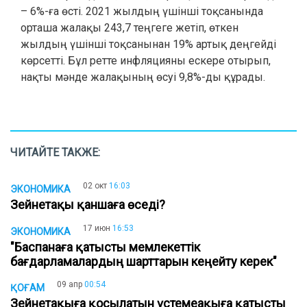
– 6%-ға өсті. 2021 жылдың үшінші тоқсанында
орташа жалақы 243,7 теңгеге жетіп, өткен
жылдың үшінші тоқсанынан 19% артық деңгейді
көрсетті. Бұл ретте инфляцияны ескере отырып,
нақты мәнде жалақының өсуі 9,8%-ды құрады.
ЧИТАЙТЕ ТАКЖЕ:
02 окт
16:03
ЭКОНОМИКА
Зейнетақы қаншаға өседі?
17 июн
16:53
ЭКОНОМИКА
"Баспанаға қатысты мемлекеттік
бағдарламалардың шарттарын кеңейту керек"
09 апр
00:54
ҚОҒАМ
Зейнетақыға қосылатын үстемеақыға қатысты