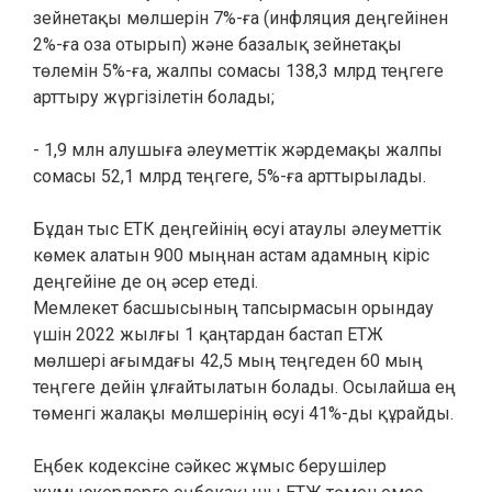
зейнетақы мөлшерін 7%-ға (инфляция деңгейінен
2%-ға оза отырып) және базалық зейнетақы
төлемін 5%-ға, жалпы сомасы 138,3 млрд теңгеге
арттыру жүргізілетін болады;
- 1,9 млн алушыға әлеуметтік жәрдемақы жалпы
сомасы 52,1 млрд теңгеге, 5%-ға арттырылады.
Бұдан тыс ЕТК деңгейінің өсуі атаулы әлеуметтік
көмек алатын 900 мыңнан астам адамның кіріс
деңгейіне де оң әсер етеді.
Мемлекет басшысының тапсырмасын орындау
үшін 2022 жылғы 1 қаңтардан бастап ЕТЖ
мөлшері ағымдағы 42,5 мың теңгеден 60 мың
теңгеге дейін ұлғайтылатын болады. Осылайша ең
төменгі жалақы мөлшерінің өсуі 41%-ды құрайды.
Еңбек кодексіне сәйкес жұмыс берушілер