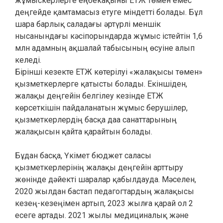
жұмыскерлерге еңбекақыны ЕТЖ төмен емес
деңгейде қамтамасыз етуге міндетті болады. Бұл
шара барлық саладағы әртүрлі меншік
нысанындағы кәсіпорындарда жұмыс істейтін 1,6
млн адамның ақшалай табысының өсуіне алып
келеді.
Бірінші кезекте ЕТЖ көтерілуі «жалақысы төмен»
қызметкерлерге қатысты болады. Екіншіден,
жалақы деңгейін белгілеу кезінде ЕТЖ
көрсеткішін пайдаланатын жұмыс берушілер,
қызметкерлердің басқа даа санаттарының
жалақысын қайта қарайтын болады.
Бұдан басқа, Үкімет бюджет саласы
қызметкерлерінің жалақы деңгейін арттыру
жөнінде дәйекті шаралар қабылдауда. Мәселен,
2020 жылдан бастап педагогтардың жалақысы
кезең-кезеңімен артып, 2023 жылға қарай ол 2
есеге артады. 2021 жылы медициналық және