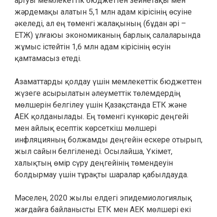
артуы мемлекеттік бюджеттен зейнетақы мен
жәрдемақы алатын 5,1 млн адам кірісінің өсуіне
әкеледі, ал ең төменгі жалақының (бұдан әрі –
ЕТЖ) ұлғаюы экономиканың барлық салаларында
жұмыс істейтін 1,6 млн адам кірісінің өсуін
қамтамасыз етеді.
Азаматтарды қолдау үшін мемлекеттік бюджеттен
жүзеге асырылатын әлеуметтік төлемдердің
мөлшерін белгілеу үшін Қазақстанда ЕТК және
АЕК қолданылады. Ең төменгі күнкөріс деңгейі
мен айлық есептік көрсеткіш мөлшері
инфляцияның болжамды деңгейін ескере отырып,
жыл сайын белгіленеді. Осылайша, Үкімет,
халықтың өмір сүру деңгейінің төмендеуін
болдырмау үшін тұрақты шаралар қабылдауда.
Мәселен, 2020 жылы елдегі эпидемиологиялық
жағдайға байланысты ЕТК мен АЕК мөлшері екі