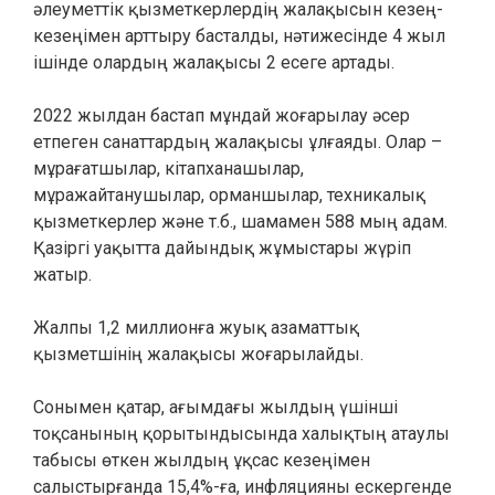
әлеуметтік қызметкерлердің жалақысын кезең-
кезеңімен арттыру басталды, нәтижесінде 4 жыл
ішінде олардың жалақысы 2 есеге артады.
2022 жылдан бастап мұндай жоғарылау әсер
етпеген санаттардың жалақысы ұлғаяды. Олар –
мұрағатшылар, кітапханашылар,
мұражайтанушылар, орманшылар, техникалық
қызметкерлер және т.б., шамамен 588 мың адам.
Қазіргі уақытта дайындық жұмыстары жүріп
жатыр.
Жалпы 1,2 миллионға жуық азаматтық
қызметшінің жалақысы жоғарылайды.
Сонымен қатар, ағымдағы жылдың үшінші
тоқсанының қорытындысында халықтың атаулы
табысы өткен жылдың ұқсас кезеңімен
салыстырғанда 15,4%-ға, инфляцияны ескергенде