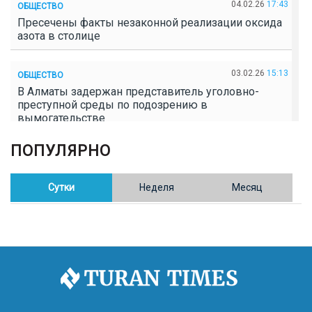
04.02.26
17:43
ОБЩЕСТВО
Пресечены факты незаконной реализации оксида
азота в столице
03.02.26
15:13
ОБЩЕСТВО
В Алматы задержан представитель уголовно-
преступной среды по подозрению в
вымогательстве
ПОПУЛЯРНО
02.02.26
16:41
ОБЩЕСТВО
Полицейские пресекли незаконное выращивание
конопли в Таразе
Сутки
Неделя
Месяц
30.01.26
17:30
ОБЩЕСТВО
Казахстан возглавил Договор о зоне, свободной от
ядерного оружия в Центральной Азии
30.01.26
16:57
РЕГИОНЫ
8 тыс. жителей Степногорска получили перерасчёт