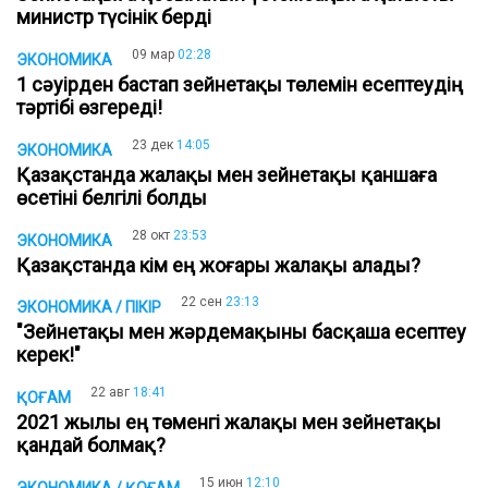
министр түсінік берді
09 мар
02:28
ЭКОНОМИКА
1 сәуірден бастап зейнетақы төлемін есептеудің
тәртібі өзгереді!
23 дек
14:05
ЭКОНОМИКА
Қазақстанда жалақы мен зейнетақы қаншаға
өсетіні белгілі болды
28 окт
23:53
ЭКОНОМИКА
Қазақстанда кім ең жоғары жалақы алады?
22 сен
23:13
ЭКОНОМИКА / ПІКІР
"Зейнетақы мен жәрдемақыны басқаша есептеу
керек!"
22 авг
18:41
ҚОҒАМ
2021 жылы ең төменгі жалақы мен зейнетақы
қандай болмақ?
15 июн
12:10
ЭКОНОМИКА / ҚОҒАМ