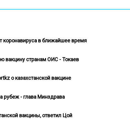
от коронавируса в ближайшее время
ою вакцину странам ОИС - Токаев
rtkz о казахстанской вакцине
за рубеж - глава Минздрава
станской вакцины, ответил Цой