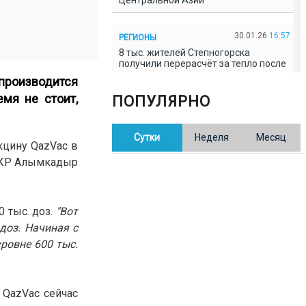
Центральной Азии
30.01.26
16:57
РЕГИОНЫ
8 тыс. жителей Степногорска
получили перерасчёт за тепло после
проверки прокуратуры
 производится
емя не стоит,
ПОПУЛЯРНО
30.01.26
16:35
ОБЩЕСТВО
В Казахстане готовят новую
Сутки
Неделя
Месяц
редакцию Конституции: меняется
кцину QazVac в
84% текста
 КР
Алымкадыр
30.01.26
16:13
ОБЩЕСТВО
Прокуроры в Павлодарской области
 тыс. доз.
"Вот
выявили хищения и незаконное
использование спортобъектов
 доз. Начиная с
уровне 600 тыс.
30.01.26
15:31
РЕГИОНЫ
Учительница из Актобе продавала
баллы ЕНТ по 7 тыс. тенге за балл
 QazVac сейчас