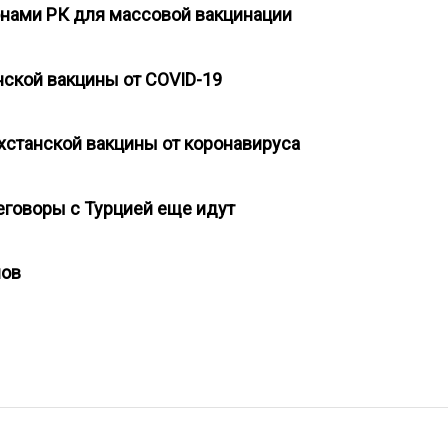
онами РК для массовой вакцинации
нской вакцины от COVID-19
хстанской вакцины от коронавируса
реговоры с Турцией еще идут
анов