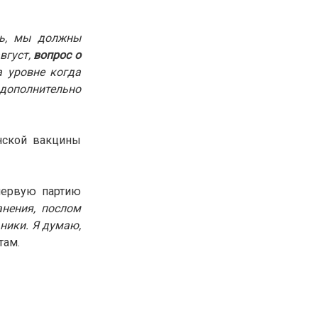
30.01.26
15:11
РЕГИОНЫ
Бектенов посетил Павлодарскую
дь, мы должны
область и проверил энергетическую
вгуст,
вопрос о
инфраструктуру региона
а уровне когда
 дополнительно
Все новости
анской вакцины
 первую партию
анения, послом
ники. Я думаю,
там.