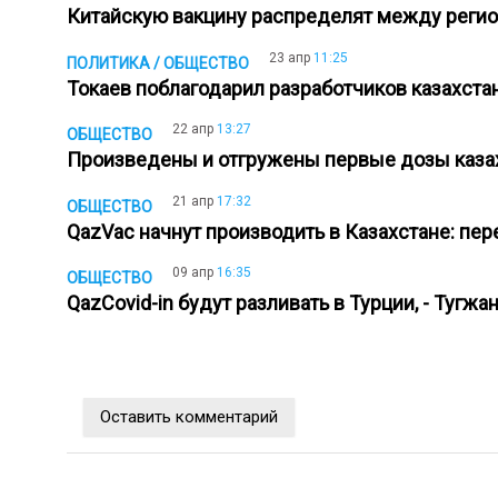
Китайскую вакцину распределят между реги
23 апр
11:25
ПОЛИТИКА / ОБЩЕСТВО
Токаев поблагодарил разработчиков казахста
22 апр
13:27
ОБЩЕСТВО
Произведены и отгружены первые дозы каза
21 апр
17:32
ОБЩЕСТВО
QazVac начнут производить в Казахстане: пе
09 апр
16:35
ОБЩЕСТВО
QazCovid-in будут разливать в Турции, - Тугж
Оставить комментарий