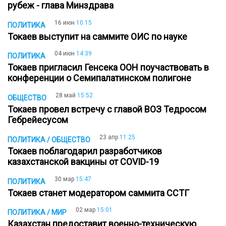
рубеж - глава Минздрава
16 июн
10:15
ПОЛИТИКА
Токаев выступит на саммите ОИС по науке
04 июн
14:39
ПОЛИТИКА
Токаев пригласил Генсека ООН поучаствовать в
конференции о Семипалатинском полигоне
28 май
15:52
ОБЩЕСТВО
Токаев провел встречу с главой ВОЗ Тедросом
Гебрейесусом
23 апр
11:25
ПОЛИТИКА / ОБЩЕСТВО
Токаев поблагодарил разработчиков
казахстанской вакцины от COVID-19
30 мар
15:47
ПОЛИТИКА
Токаев станет модератором саммита ССТГ
02 мар
15:01
ПОЛИТИКА / МИР
Казахстан предоставит военно-техническую