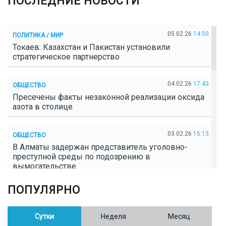
ПОСЛЕДНИЕ НОВОСТИ
05.02.26
14:50
ПОЛИТИКА / МИР
Токаев: Казахстан и Пакистан установили
стратегическое партнерство
04.02.26
17:43
ОБЩЕСТВО
Пресечены факты незаконной реализации оксида
азота в столице
03.02.26
15:13
ОБЩЕСТВО
В Алматы задержан представитель уголовно-
преступной среды по подозрению в
вымогательстве
ПОПУЛЯРНО
02.02.26
16:41
ОБЩЕСТВО
Полицейские пресекли незаконное выращивание
конопли в Таразе
Сутки
Неделя
Месяц