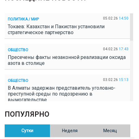
05.02.26
14:50
ПОЛИТИКА / МИР
Токаев: Казахстан и Пакистан установили
стратегическое партнерство
04.02.26
17:43
ОБЩЕСТВО
Пресечены факты незаконной реализации оксида
азота в столице
03.02.26
15:13
ОБЩЕСТВО
В Алматы задержан представитель уголовно-
преступной среды по подозрению в
вымогательстве
ПОПУЛЯРНО
02.02.26
16:41
ОБЩЕСТВО
Полицейские пресекли незаконное выращивание
конопли в Таразе
Сутки
Неделя
Месяц