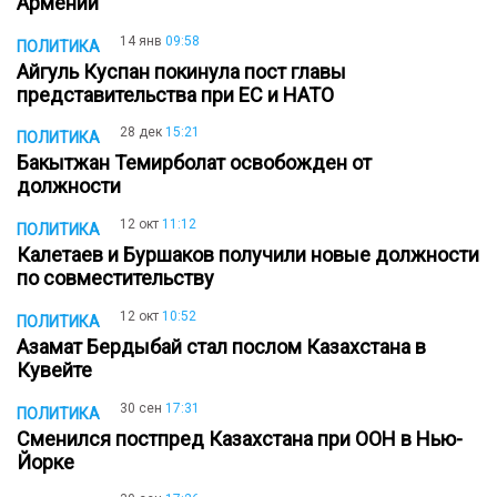
Армении
14 янв
09:58
ПОЛИТИКА
Айгуль Куспан покинула пост главы
представительства при ЕС и НАТО
28 дек
15:21
ПОЛИТИКА
Бакытжан Темирболат освобожден от
должности
12 окт
11:12
ПОЛИТИКА
Калетаев и Буршаков получили новые должности
по совместительству
12 окт
10:52
ПОЛИТИКА
Азамат Бердыбай стал послом Казахстана в
Кувейте
30 сен
17:31
ПОЛИТИКА
Сменился постпред Казахстана при ООН в Нью-
Йорке