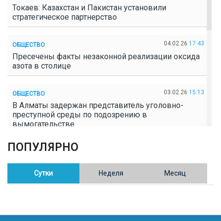
Токаев: Казахстан и Пакистан установили
стратегическое партнерство
04.02.26
17:43
ОБЩЕСТВО
Пресечены факты незаконной реализации оксида
азота в столице
03.02.26
15:13
ОБЩЕСТВО
В Алматы задержан представитель уголовно-
преступной среды по подозрению в
вымогательстве
ПОПУЛЯРНО
02.02.26
16:41
ОБЩЕСТВО
Полицейские пресекли незаконное выращивание
конопли в Таразе
Сутки
Неделя
Месяц
30.01.26
17:30
ОБЩЕСТВО
Казахстан возглавил Договор о зоне, свободной от