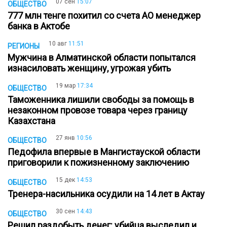
07 сен
15:07
ОБЩЕСТВО
777 млн тенге похитил со счета АО менеджер
банка в Актобе
10 авг
11:51
РЕГИОНЫ
Мужчина в Алматинской области попытался
изнасиловать женщину, угрожая убить
19 мар
17:34
ОБЩЕСТВО
Таможенника лишили свободы за помощь в
незаконном провозе товара через границу
Казахстана
27 янв
10:56
ОБЩЕСТВО
Педофила впервые в Мангистауской области
приговорили к пожизненному заключению
15 дек
14:53
ОБЩЕСТВО
Тренера-насильника осудили на 14 лет в Актау
30 сен
14:43
ОБЩЕСТВО
Решил раздобыть денег: убийца выследил и