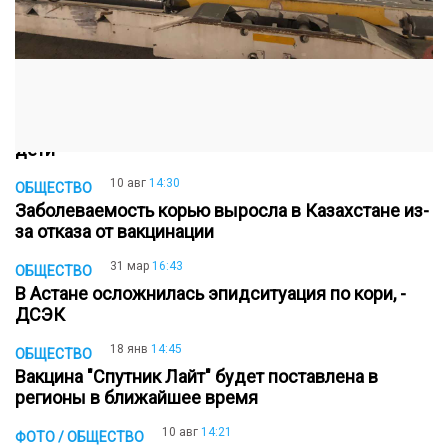
03 ноя
15:31
ОБЩЕСТВО
Об эпидситуации по кори рассказала санврач
Астаны
18 окт
15:35
ОБЩЕСТВО
В 95% случаях корью заболевают непривитые
дети
10 авг
14:30
ОБЩЕСТВО
Заболеваемость корью выросла в Казахстане из-
за отказа от вакцинации
31 мар
16:43
ОБЩЕСТВО
В Астане осложнилась эпидситуация по кори, -
ДСЭК
18 янв
14:45
ОБЩЕСТВО
Вакцина "Спутник Лайт" будет поставлена в
регионы в ближайшее время
10 авг
14:21
ФОТО / ОБЩЕСТВО