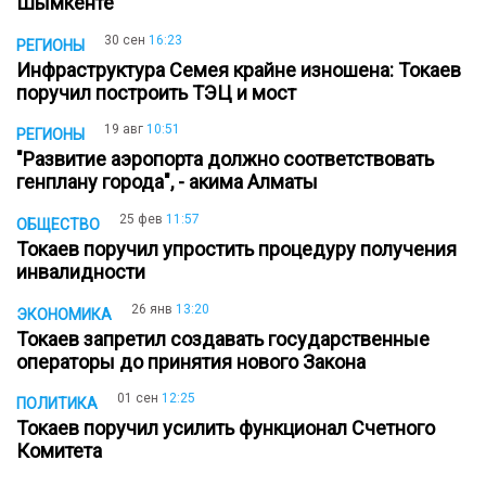
Шымкенте
30 сен
16:23
РЕГИОНЫ
Инфраструктура Семея крайне изношена: Токаев
поручил построить ТЭЦ и мост
19 авг
10:51
РЕГИОНЫ
"Развитие аэропорта должно соответствовать
генплану города", - акима Алматы
25 фев
11:57
ОБЩЕСТВО
Токаев поручил упростить процедуру получения
инвалидности
26 янв
13:20
ЭКОНОМИКА
Токаев запретил создавать государственные
операторы до принятия нового Закона
01 сен
12:25
ПОЛИТИКА
Токаев поручил усилить функционал Счетного
Комитета