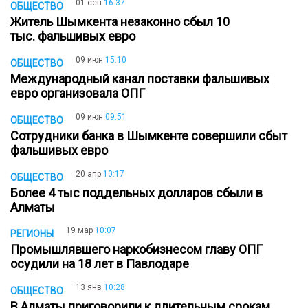
01 сен
16:37
ОБЩЕСТВО
Житель Шымкента незаконно сбыл 10
тыс. фальшивых евро
09 июн
15:10
ОБЩЕСТВО
Международный канал поставки фальшивых
евро организовала ОПГ
09 июн
09:51
ОБЩЕСТВО
Сотрудники банка в Шымкенте совершили сбыт
фальшивых евро
20 апр
10:17
ОБЩЕСТВО
Более 4 тыс поддельных долларов сбыли в
Алматы
19 мар
10:07
РЕГИОНЫ
Промышлявшего наркобизнесом главу ОПГ
осудили на 18 лет в Павлодаре
13 янв
10:28
ОБЩЕСТВО
В Алматы приговорили к длительным срокам