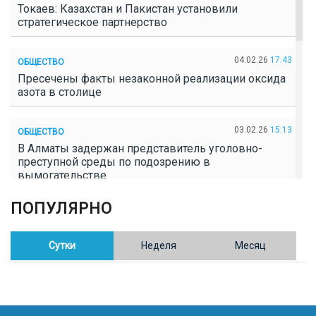
Токаев: Казахстан и Пакистан установили
стратегическое партнерство
04.02.26
17:43
ОБЩЕСТВО
Пресечены факты незаконной реализации оксида
азота в столице
03.02.26
15:13
ОБЩЕСТВО
В Алматы задержан представитель уголовно-
преступной среды по подозрению в
вымогательстве
ПОПУЛЯРНО
02.02.26
16:41
ОБЩЕСТВО
Полицейские пресекли незаконное выращивание
конопли в Таразе
Сутки
Неделя
Месяц
30.01.26
17:30
ОБЩЕСТВО
Казахстан возглавил Договор о зоне, свободной от
ядерного оружия в Центральной Азии