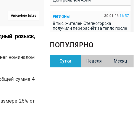
Центральной Азии
30.01.26
16:57
Автор фото: bel.ru
РЕГИОНЫ
8 тыс. жителей Степногорска
получили перерасчёт за тепло после
проверки прокуратуры
дный розыск,
ПОПУЛЯРНО
30.01.26
16:35
ОБЩЕСТВО
В Казахстане готовят новую
нег номиналом
Сутки
Неделя
Месяц
редакцию Конституции: меняется
84% текста
 общей сумме
4
30.01.26
16:13
ОБЩЕСТВО
Прокуроры в Павлодарской области
выявили хищения и незаконное
использование спортобъектов
размере 25% от
30.01.26
15:31
РЕГИОНЫ
Учительница из Актобе продавала
баллы ЕНТ по 7 тыс. тенге за балл