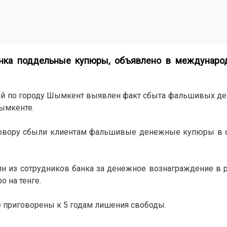
анка поддельные купюры, объявлено в междунаро
ий по городу Шымкент выявлен факт сбыта фальшивых де
Шымкенте.
сговору сбыли клиентам фальшивые денежные купюры в
дин из сотрудников банка за денежное вознаграждение в 
 на тенге.
приговорены к 5 годам лишения свободы.