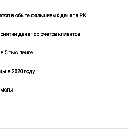
ется в сбыте фальшивых денег в РК
 снятии денег со счетов клиентов
в 5 тыс. тенге
нцы в 2020 году
Алматы