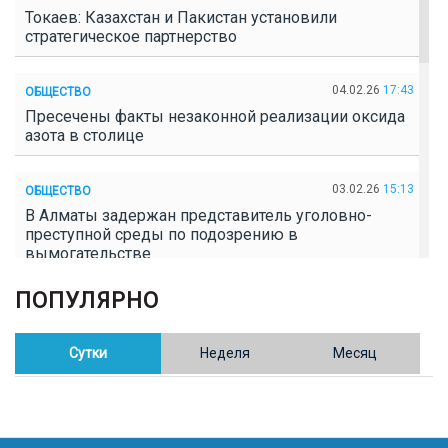
Токаев: Казахстан и Пакистан установили
стратегическое партнерство
04.02.26
17:43
ОБЩЕСТВО
Пресечены факты незаконной реализации оксида
азота в столице
03.02.26
15:13
ОБЩЕСТВО
В Алматы задержан представитель уголовно-
преступной среды по подозрению в
вымогательстве
ПОПУЛЯРНО
02.02.26
16:41
ОБЩЕСТВО
Полицейские пресекли незаконное выращивание
конопли в Таразе
Сутки
Неделя
Месяц
30.01.26
17:30
ОБЩЕСТВО
Казахстан возглавил Договор о зоне, свободной от