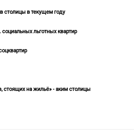
ев столицы в текущем году
с. социальных льготных квартир
 соцквартир
ы
, стоящих на жильё» - аким столицы