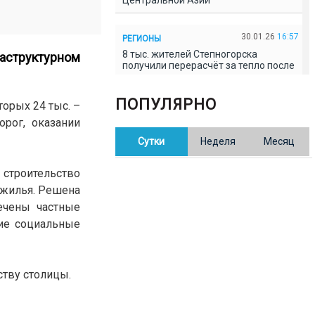
Центральной Азии
30.01.26
16:57
РЕГИОНЫ
8 тыс. жителей Степногорска
аструктурном
получили перерасчёт за тепло после
проверки прокуратуры
ПОПУЛЯРНО
торых 24 тыс. –
30.01.26
16:35
ОБЩЕСТВО
рог, оказании
В Казахстане готовят новую
Сутки
Неделя
Месяц
редакцию Конституции: меняется
84% текста
строительство
 жилья. Решена
30.01.26
16:13
ОБЩЕСТВО
ечены частные
Прокуроры в Павлодарской области
выявили хищения и незаконное
гие социальные
использование спортобъектов
30.01.26
15:31
РЕГИОНЫ
ству столицы.
Учительница из Актобе продавала
баллы ЕНТ по 7 тыс. тенге за балл