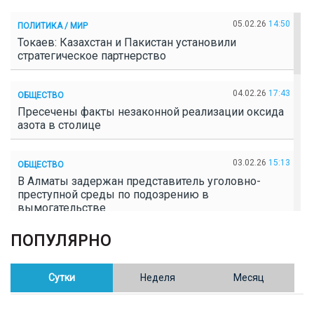
05.02.26
14:50
ПОЛИТИКА / МИР
Токаев: Казахстан и Пакистан установили
стратегическое партнерство
04.02.26
17:43
ОБЩЕСТВО
Пресечены факты незаконной реализации оксида
азота в столице
03.02.26
15:13
ОБЩЕСТВО
В Алматы задержан представитель уголовно-
преступной среды по подозрению в
вымогательстве
ПОПУЛЯРНО
02.02.26
16:41
ОБЩЕСТВО
Полицейские пресекли незаконное выращивание
конопли в Таразе
Сутки
Неделя
Месяц