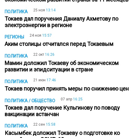
25 ноя
13:14
ПОЛИТИКА
Токаев дал поручения Даниалу Ахметову по
электроэнергии в регионе
24 ноя
15:57
РЕГИОНЫ
Аким столицы отчитался перед Токаевым
22 окт
16:26
ПОЛИТИКА
Мамин доложил Токаеву об экономическом
развитии и эпидситуации в стране
21 июн
17:46
ПОЛИТИКА
Токаев поручил принять меры по снижению цен
07 апр
16:25
ПОЛИТИКА / ОБЩЕСТВО
Токаев дал поручение Кульгинову по поводу
вакцинации астанчан
22 сен
15:58
ПОЛИТИКА
Касымбек доложил Токаеву о подготовке ко