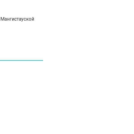
30.01.26
15:11
РЕГИОНЫ
Бектенов посетил Павлодарскую
Мангистауской
область и проверил энергетическую
инфраструктуру региона
Все новости