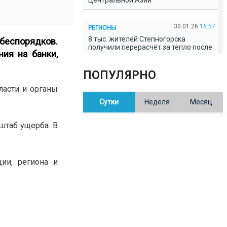
Центральной Азии
30.01.26
16:57
РЕГИОНЫ
8 тыс. жителей Степногорска
беспорядков.
получили перерасчёт за тепло после
ия на банки,
проверки прокуратуры
ПОПУЛЯРНО
30.01.26
16:35
ОБЩЕСТВО
ласти и органы
В Казахстане готовят новую
Сутки
Неделя
Месяц
редакцию Конституции: меняется
84% текста
штаб ущерба. В
30.01.26
16:13
ОБЩЕСТВО
Прокуроры в Павлодарской области
выявили хищения и незаконное
ии, региона и
использование спортобъектов
30.01.26
15:31
РЕГИОНЫ
Учительница из Актобе продавала
баллы ЕНТ по 7 тыс. тенге за балл