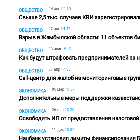
24 сен
09:10
ОБЩЕСТВО
Свыше 2,5 тыс. случаев КВИ зарегистрировал
27 авг
14:47
ОБЩЕСТВО
Взрыв в Жамбылской области: 11 объектов б
03 июл
15:17
ОБЩЕСТВО
Как будут штрафовать предпринимателей за 
07 апр
14:35
ОБЩЕСТВО
Call-центр для жалоб на мониторинговые гру
05 мар
10:07
ЭКОНОМИКА
Дополнительные меры поддержки казахстанс
26 янв
13:20
ЭКОНОМИКА
Освободить ИП от предоставления налоговой
11 дек
10:37
ЭКОНОМИКА
Нацбанк установил лимиты финансирования 