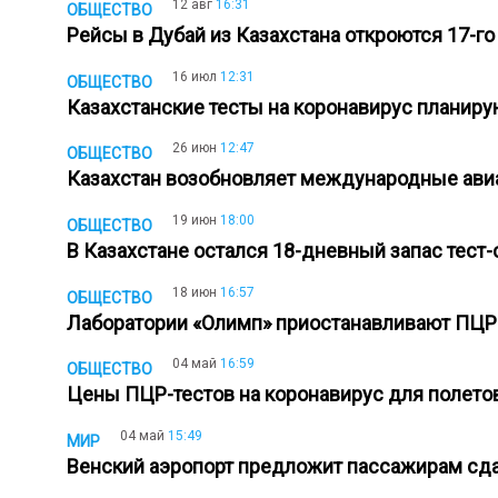
12 авг
16:31
ОБЩЕСТВО
Рейсы в Дубай из Казахстана откроются 17-го
16 июл
12:31
ОБЩЕСТВО
Казахстанские тесты на коронавирус планир
26 июн
12:47
ОБЩЕСТВО
Казахстан возобновляет международные ави
19 июн
18:00
ОБЩЕСТВО
В Казахстане остался 18-дневный запас тест
18 июн
16:57
ОБЩЕСТВО
Лаборатории «Олимп» приостанавливают ПЦР-
04 май
16:59
ОБЩЕСТВО
Цены ПЦР-тестов на коронавирус для полет
04 май
15:49
МИР
Венский аэропорт предложит пассажирам сда