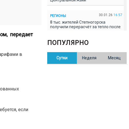
Центральной Азии
30.01.26
16:57
РЕГИОНЫ
8 тыс. жителей Степногорска
получили перерасчёт за тепло после
проверки прокуратуры
ом, передает
ПОПУЛЯРНО
30.01.26
16:35
ОБЩЕСТВО
В Казахстане готовят новую
арифами в
Сутки
Неделя
Месяц
редакцию Конституции: меняется
84% текста
30.01.26
16:13
ОБЩЕСТВО
Прокуроры в Павлодарской области
рованных
выявили хищения и незаконное
использование спортобъектов
буется, если
30.01.26
15:31
РЕГИОНЫ
Учительница из Актобе продавала
баллы ЕНТ по 7 тыс. тенге за балл