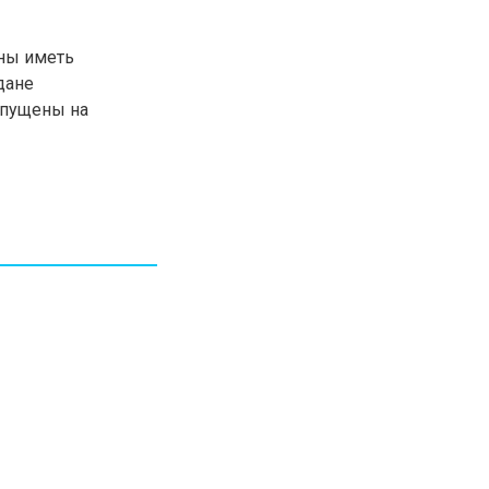
30.01.26
15:11
РЕГИОНЫ
Бектенов посетил Павлодарскую
жны иметь
область и проверил энергетическую
дане
инфраструктуру региона
опущены на
Все новости