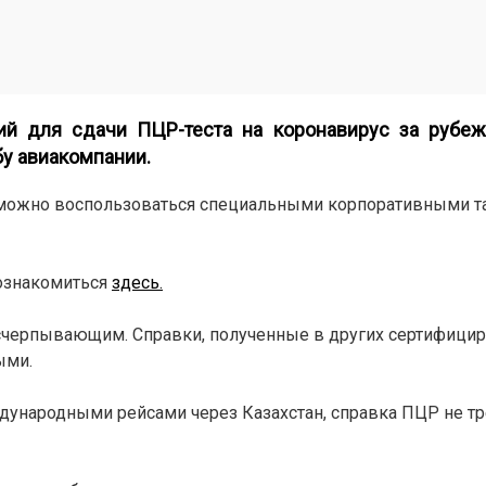
рий для сдачи ПЦР-теста на коронавирус за рубеж
у авиакомпании.
я можно воспользоваться специальными корпоративными т
ознакомиться
здесь.
 исчерпывающим. Справки, полученные в других сертифици
ыми.
ународными рейсами через Казахстан, справка ПЦР не тре