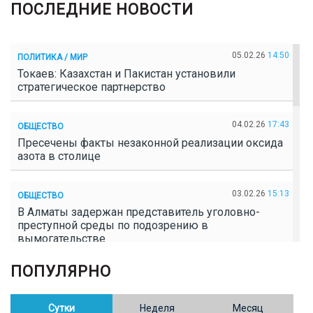
ПОСЛЕДНИЕ НОВОСТИ
05.02.26
14:50
ПОЛИТИКА / МИР
Токаев: Казахстан и Пакистан установили
стратегическое партнерство
04.02.26
17:43
ОБЩЕСТВО
Пресечены факты незаконной реализации оксида
азота в столице
03.02.26
15:13
ОБЩЕСТВО
В Алматы задержан представитель уголовно-
преступной среды по подозрению в
вымогательстве
ПОПУЛЯРНО
02.02.26
16:41
ОБЩЕСТВО
Полицейские пресекли незаконное выращивание
конопли в Таразе
Сутки
Неделя
Месяц