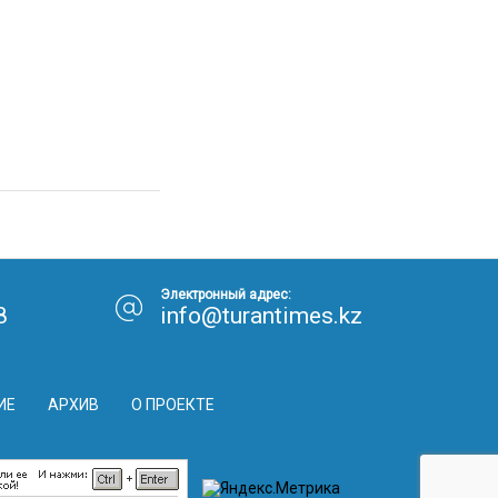
30.01.26
15:11
РЕГИОНЫ
Бектенов посетил Павлодарскую
область и проверил энергетическую
инфраструктуру региона
Все новости
Электронный адрес:
8
info@turantimes.kz
ИЕ
АРХИВ
О ПРОЕКТЕ