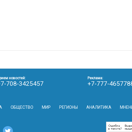
рием новостей:
Реклама:
+7-708-3425457
+7-777-465778
А
ОБЩЕСТВО
МИР
РЕГИОНЫ
АНАЛИТИКА
МНЕН