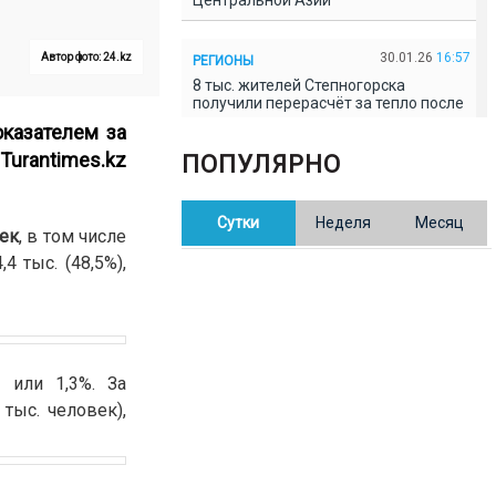
Центральной Азии
30.01.26
16:57
Автор фото: 24.kz
РЕГИОНЫ
8 тыс. жителей Степногорска
получили перерасчёт за тепло после
проверки прокуратуры
оказателем за
Turantimes.kz
ПОПУЛЯРНО
30.01.26
16:35
ОБЩЕСТВО
В Казахстане готовят новую
Сутки
Неделя
Месяц
редакцию Конституции: меняется
век
, в том числе
84% текста
4 тыс. (48,5%),
30.01.26
16:13
ОБЩЕСТВО
Прокуроры в Павлодарской области
выявили хищения и незаконное
использование спортобъектов
 или 1,3%. За
тыс. человек),
30.01.26
15:31
РЕГИОНЫ
Учительница из Актобе продавала
баллы ЕНТ по 7 тыс. тенге за балл