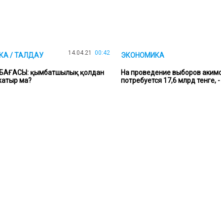
14.04.21
00:42
А / ТАЛДАУ
ЭКОНОМИКА
БАҒАСЫ: қымбатшылық қолдан
На проведение выборов аким
жатыр ма?
потребуется 17,6 млрд тенге, 