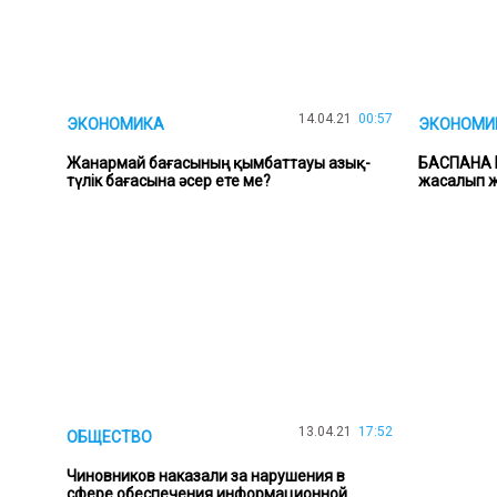
14.04.21
00:57
ЭКОНОМИКА
ЭКОНОМИК
Жанармай бағасының қымбаттауы азық-
БАСПАНА 
түлік бағасына әсер ете ме?
жасалып 
13.04.21
17:52
ОБЩЕСТВО
Чиновников наказали за нарушения в
сфере обеспечения информационной