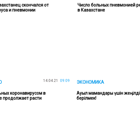
захстанец скончался от
Число больных пневмонией р
уса и пневмонии
в Казахстане
14.04.21
09:09
О
ЭКОНОМИКА
ьных коронавирусом в
Ауыл мамандары үшін жеңілді
е продолжает расти
берілмек!