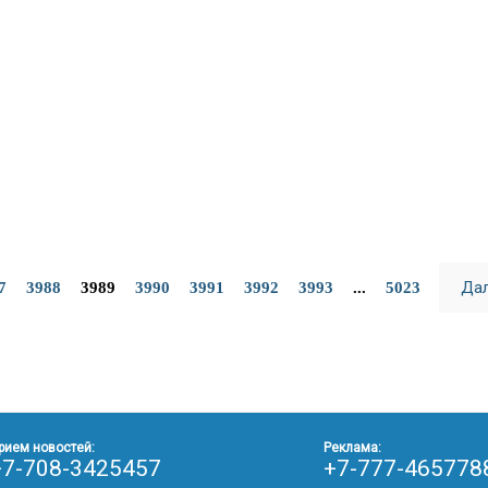
Да
7
3988
3989
3990
3991
3992
3993
...
5023
рием новостей:
Реклама:
+7-708-3425457
+7-777-465778