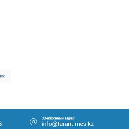
30.01.26
15:11
РЕГИОНЫ
Бектенов посетил Павлодарскую
область и проверил энергетическую
инфраструктуру региона
Все новости
лее
Электронный адрес:
8
info@turantimes.kz