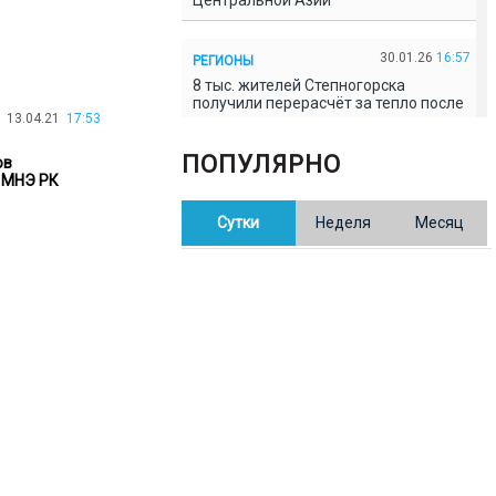
Центральной Азии
30.01.26
16:57
РЕГИОНЫ
8 тыс. жителей Степногорска
получили перерасчёт за тепло после
13.04.21
17:53
проверки прокуратуры
ПОПУЛЯРНО
ов
30.01.26
16:35
- МНЭ РК
ОБЩЕСТВО
В Казахстане готовят новую
Сутки
Неделя
Месяц
редакцию Конституции: меняется
84% текста
30.01.26
16:13
ОБЩЕСТВО
Прокуроры в Павлодарской области
выявили хищения и незаконное
использование спортобъектов
30.01.26
15:31
РЕГИОНЫ
Учительница из Актобе продавала
баллы ЕНТ по 7 тыс. тенге за балл